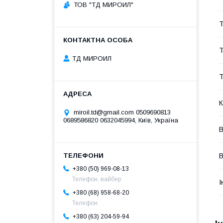
ТОВ "ТД МИРОИЛ"
Т
Т
ТД МИРОИЛ
Т
К
miroil.td@gmail.com 0509690813
0689586820 0632045994, Київ, Україна
В
В
+380 (50) 969-08-13
Телефон, вайбер
І
+380 (68) 958-68-20
Телефон
+380 (63) 204-59-94