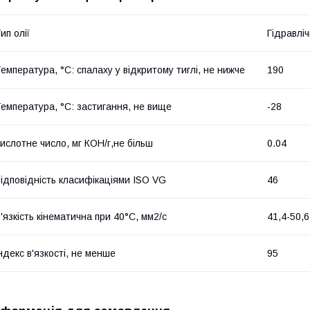
ип олії
Гідравлі
емпература, °С: спалаху у відкритому тиглі, не нижче
190
емпература, °С: застигання, не вище
-28
ислотне число, мг КОН/г,не більш
0.04
ідповідність класифікаціями ISO VG
46
'язкість кінематична при 40°С, мм2/с
41,4-50,6
ндекс в'язкості, не менше
95