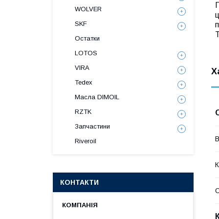
Г
WOLVER
ц
SKF
п
Т
Остатки
LOTOS
VIRA
Х
Tedex
Масла DIMOIL
RZTK
Запчастини
В
Riveroil
К
КОНТАКТИ
О