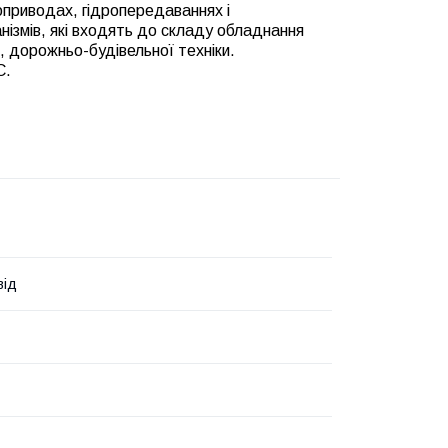
оприводах, гідропередаваннях і
анізмів, які входять до складу обладнання
, дорожньо-будівельної техніки.
C.
від