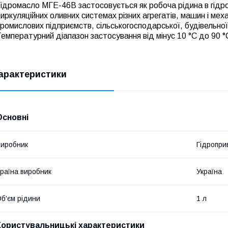
ідромасло МГЕ-46В застосовується як робоча рідина в гідр
иркуляційних оливних системах різних агрегатів, машин і мех
ромислових підприємств, сільськогосподарської, будівельної
емпературний діапазон застосування від мінус 10 °C до 90 °
арактеристики
Основні
иробник
Гідропри
раїна виробник
Україна
б'єм рідини
1 л
Користувальницькі характеристики