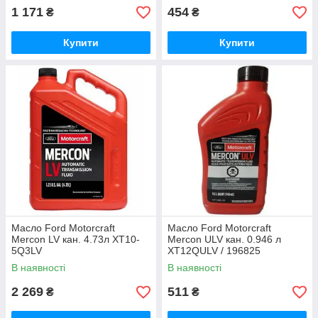
1 171
454
₴
₴
Купити
Купити
Масло Ford Motorcraft
Масло Ford Motorcraft
Mercon LV кан. 4.73л XT10-
Mercon ULV кан. 0.946 л
5Q3LV
XT12QULV / 196825
В наявності
В наявності
2 269
511
₴
₴