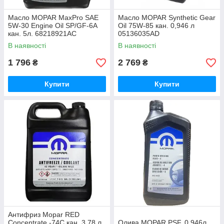
Масло MOPAR MaxPro SAE
Масло MOPAR Synthetic Gear
5W-30 Engine Oil SP/GF-6A
Oil 75W-85 кан. 0,946 л
кан. 5л. 68218921AC
05136035AD
В наявності
В наявності
1 796
2 769
₴
₴
Купити
Купити
Антифриз Mopar RED
Concentrate -74C кан. 3,78 л.
Олива MOPAR PSF, 0,946л