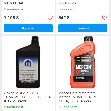
68163848AB
68218064AC
В наявності
В наявності
1 108
542
₴
₴
Купити
Купити
Олива MOPAR AUTO
Масло Ford Motorcraft
TRANSM FLUID 236.12, 0,946
Mercon LV кан. 0.946 л
л 05127382AB
XT10QLVC / 1056857
В наявності
В наявності