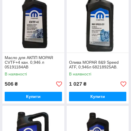
Масло для АКПП MOPAR
CVTF+4 кан. 0,946 л
Олива MOPAR 8&9 Speed
05191184AB
ATF, 0,946л 68218925AB.
В наявності
В наявності
506
1 027
₴
₴
Купити
Купити