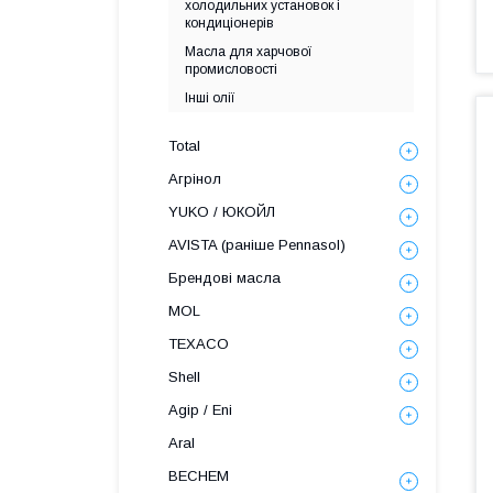
холодильних установок і
кондиціонерів
Масла для харчової
промисловості
Інші олії
Total
Агрінол
YUKO / ЮКОЙЛ
AVISTA (раніше Pennasol)
Брендові масла
MOL
TEXACO
Shell
Agip / Eni
Aral
BECHEM