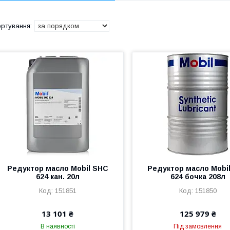
Редуктор масло Mobil SHC
Редуктор масло Mobi
624 кан. 20л
624 бочка 208л
151851
151850
13 101 ₴
125 979 ₴
В наявності
Під замовлення