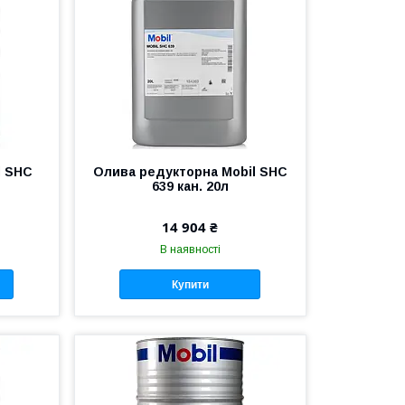
l SHC
Олива редукторна Mobil SHC
639 кан. 20л
14 904 ₴
В наявності
Купити