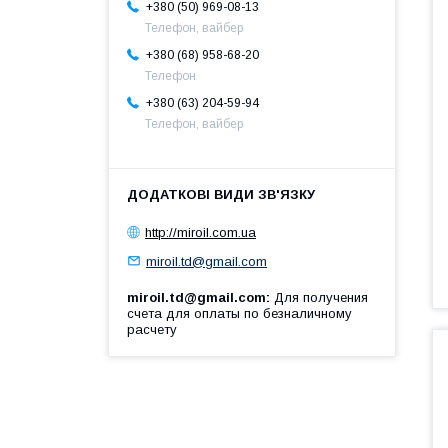
+380 (50) 969-08-13
Телефон, вайбер
+380 (68) 958-68-20
Телефон
+380 (63) 204-59-94
Телефон, вайбер
http://miroil.com.ua
miroil.td@gmail.com
miroil.td@gmail.com
Для получения
счета для оплаты по безналичному
расчету