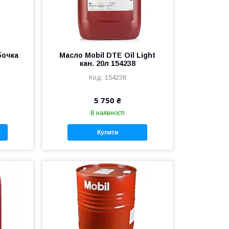
бочка
Масло Mobil DTE Oil Light
кан. 20л 154238
154238
5 750 ₴
В наявності
Купити