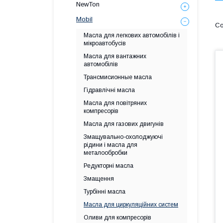
NewTon
Mobil
Масла для легкових автомобілів і
мікроавтобусів
Масла для вантажних
автомобілів
Трансмисионные масла
Гідравлічні масла
Масла для повітряних
компресорів
Масла для газових двигунів
Змащувально-охолоджуючі
рідини і масла для
металообробки
Редукторні масла
Змащення
Турбінні масла
Масла для циркуляційних систем
Оливи для компресорів