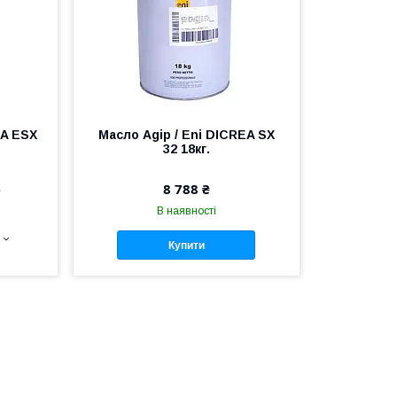
EA ESX
Масло Agip / Eni DICREA SX
32 18кг.
е
8 788 ₴
В наявності
Купити