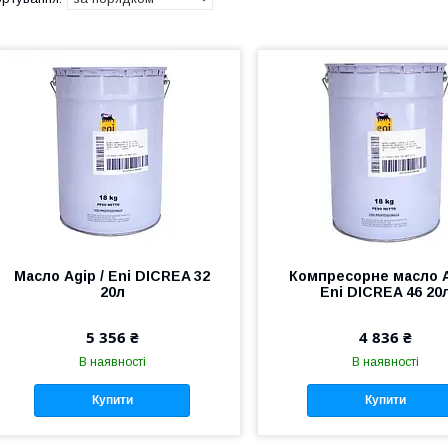
Масло Agip / Eni DICREA 32
Компресорне масло A
20л
Eni DICREA 46 20
5 356 ₴
4 836 ₴
В наявності
В наявності
Купити
Купити