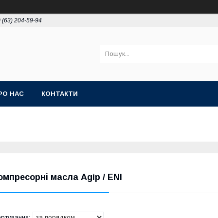
 (63) 204-59-94
РО НАС
КОНТАКТИ
омпресорні масла Agip / ENI