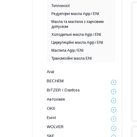
Теплоносії
Редукторні масла Agip / ENI
Масла та мастила з харчовим
допуском
Холодильні масла Agip / ENI
Циркуляційні масла Agip / ENI
Мастила Agip / ENI
Трансмісійні масла ENI
Aral
BECHEM
BITZER / Danfoss
Автохімія
OKS
Eurol
WOLVER
SKF