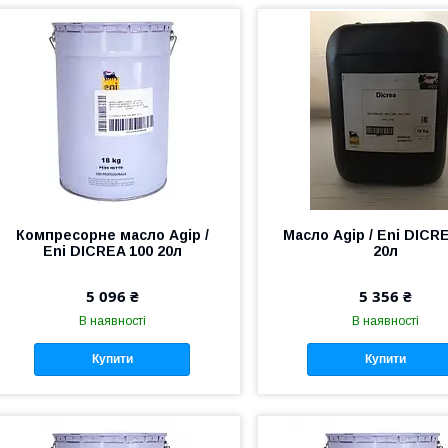
Компресорне масло Agip /
Масло Agip / Eni DICR
Eni DICREA 100 20л
20л
5 096 ₴
5 356 ₴
В наявності
В наявності
Купити
Купити