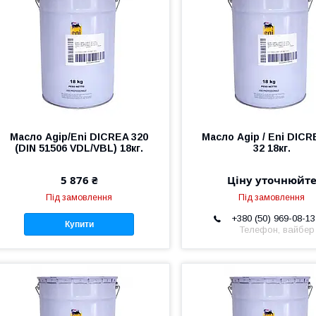
Масло Agip/Eni DICREA 320
Масло Agip / Eni DICR
(DIN 51506 VDL/VBL) 18кг.
32 18кг.
5 876 ₴
Ціну уточнюйт
Під замовлення
Під замовлення
+380 (50) 969-08-13
Купити
Телефон, вайбер