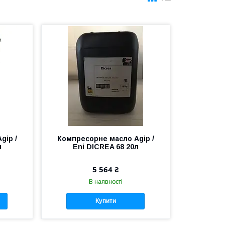
gip /
Компресорне масло Agip /
л
Eni DICREA 68 20л
5 564 ₴
В наявності
Купити