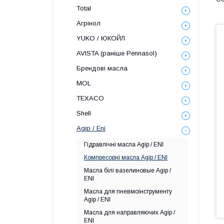
Total
Агрінол
YUKO / ЮКОЙЛ
AVISTA (раніше Pennasol)
Брендові масла
MOL
TEXACO
Shell
Agip / Eni
Гідравлічні масла Agip / ENI
Компресорні масла Agip / ENI
Масла білі вазелиновые Agip /
ENI
Масла для пневмоінструменту
Agip / ENI
Масла для направляючих Agip /
ENI