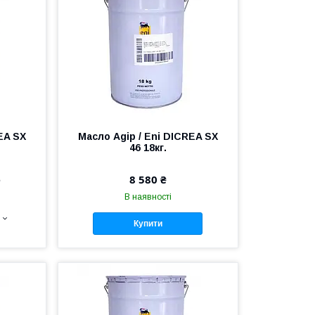
EA SX
Масло Agip / Eni DICREA SX
46 18кг.
е
8 580 ₴
В наявності
Купити