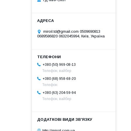
miroil.td@gmail.com 0509690813
0689586820 0632045994, Київ, Україна
+380 (50) 969-08-13
Телефон, вайбер
+380 (68) 958-68-20
Телефон
+380 (63) 204-59-94
Телефон, вайбер
http://miroil.com.ua