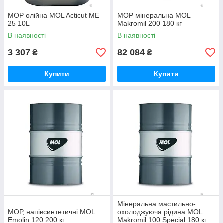
МОР олійна MOL Acticut ME
МОР мінеральна MOL
25 10L
Makromil 200 180 кг
В наявності
В наявності
3 307
82 084
₴
₴
Купити
Купити
Мінеральна мастильно-
МОР, напівсинтетичні MOL
охолоджуюча рідина MOL
Emolin 120 200 кг
Makromil 100 Special 180 кг