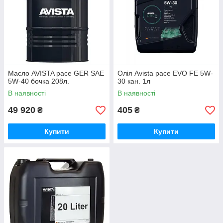
Масло AVISTA pace GER SAE
Олія Avista pace EVO FE 5W-
5W-40 бочка 208л.
30 кан. 1л
В наявності
В наявності
49 920
405
₴
₴
Купити
Купити