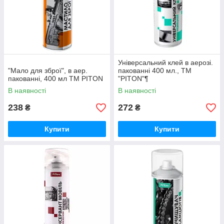
Універсальний клей в аерозі.
"Мало для зброї", в аер.
пакованні 400 мл., ТМ
пакованні, 400 мл ТМ PITON
"PITON"¶
В наявності
В наявності
238
272
₴
₴
Купити
Купити