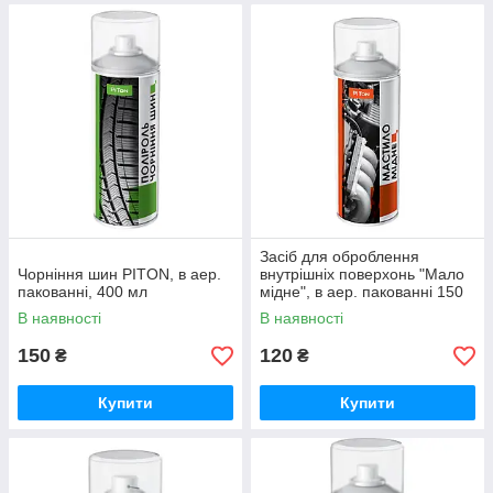
Засіб для оброблення
Чорніння шин PITON, в аер.
внутрішніх поверхонь "Мало
пакованні, 400 мл
мідне", в аер. пакованні 150
мл.ТМ "PITON"
В наявності
В наявності
150
120
₴
₴
Купити
Купити