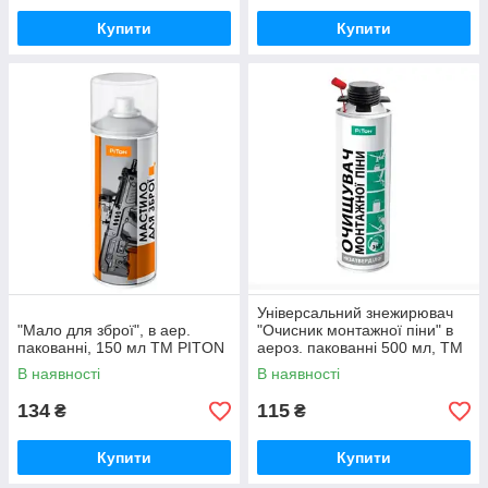
Купити
Купити
Універсальний знежирювач
"Мало для зброї", в аер.
"Очисник монтажної піни" в
пакованні, 150 мл ТМ PITON
аероз. пакованні 500 мл, ТМ
"PITON"
В наявності
В наявності
134
115
₴
₴
Купити
Купити