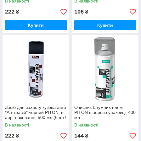
В наявності
В наявності
222
106
₴
₴
Купити
Купити
Засіб для захисту кузова авто
Очисник бітумних плям
"Антгравій" чорний PITON, в
PITON в аерозо.упаковці, 400
аер. пакованні, 500 мл (6 шт./
мл
пач.)
В наявності
В наявності
222
144
₴
₴