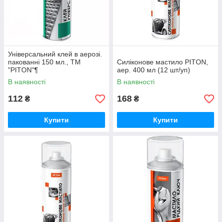
Універсальний клей в аерозі.
пакованні 150 мл., ТМ
Силіконове мастило PITON,
"PITON"¶
аер. 400 мл (12 шт/уп)
В наявності
В наявності
112
168
₴
₴
Купити
Купити