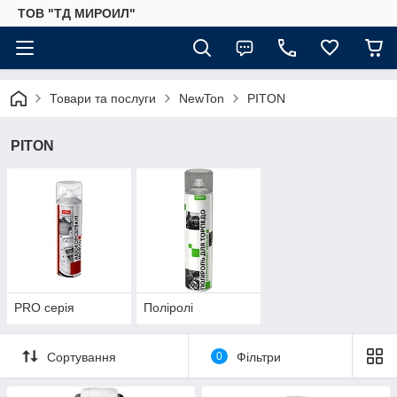
ТОВ "ТД МИРОИЛ"
Товари та послуги
NewTon
PITON
PITON
PRO серія
Поліролі
Сортування
0
Фільтри