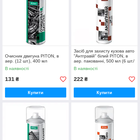
Засіб для захисту кузова авто
Очисник двигуна PITON, в
"Антгравій" білий PITON, в
аер. (12 шт.), 400 мл
аер. пакованні, 500 мл (6 шт./
пач.)
В наявності
В наявності
131
222
₴
₴
Купити
Купити