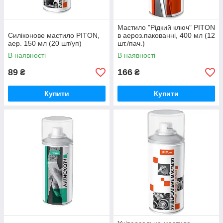
Мастило "Рідкий ключ" PITON
Силіконове мастило PITON,
в аероз.пакованні, 400 мл (12
аер. 150 мл (20 шт/уп)
шт./пач.)
В наявності
В наявності
89
166
₴
₴
Купити
Купити