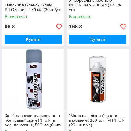
Універсальне мастило
Очисник наклейок і клею
PITON, аер. 400 мл (12 шт/
PITON, аер. 150 мл (20шт/уп)
уп)
В наявності
В наявності
96
168
₴
₴
Купити
Купити
Засіб для захисту кузова авто
"Мало вазелінове", в аер.
"Антгравій" сірий PITON, в
пакованні, 150 мл ТМ PITON
аер. пакованні, 500 мл (6 шт./
(20 шт. в уп)
пач.)