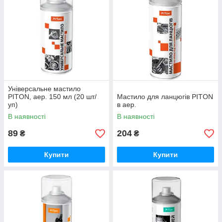
Універсальне мастило
PITON, аер. 150 мл (20 шт/
Мастило для ланцюгів PITON
уп)
в аер.
В наявності
В наявності
89
204
₴
₴
Купити
Купити