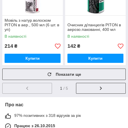
Мовіль з натур.волоском
PITON в аер., 500 мл (6 шт. в
Очисник д/ланцюгів PITON в
уп)
аерозо.пакованні, 400 мл
В наявності
В наявності
214
142
₴
₴
Купити
Купити
Показати ще
1
/ 5
Про нас
97% позитивних з 318 відгуків за рік
Працює з 26.10.2015