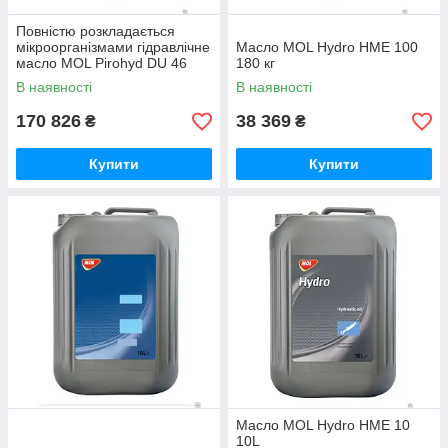
Повністю розкладається
мікроорганізмами гідравлічне
Масло MOL Hydro HME 100
масло MOL Pirohyd DU 46
180 кг
180 кг
В наявності
В наявності
170 826
38 369
₴
₴
Купити
Купити
Масло MOL Hydro HME 10
10L