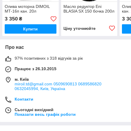
Олива моторна DIMOIL
Масло редуктор Eni
Оли
МТ-16п кан. 20л
BLASIA SX 150 бочка 200л
кан.
3 350
3 3
₴
Ціну уточнюйте
Купити
Про нас
97% позитивних з 318 відгуків за рік
Працює з 26.10.2015
м. Київ
miroil.td@gmail.com 0509690813 0689586820
0632045994, Київ, Україна
Контакти
Сьогодні вихідний
Показати весь графік роботи