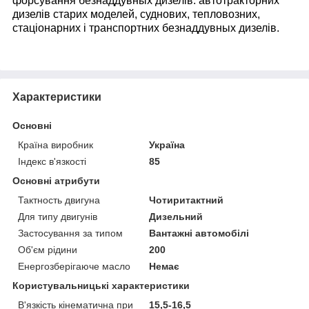
форсування безнаддувных дизелів: автотракторних
дизелів старих моделей, суднових, тепловозних,
стаціонарних і транспортних безнаддувных дизелів.
Характеристики
Основні
Країна виробник
Україна
Індекс в'язкості
85
Основні атрибути
Тактность двигуна
Чотиритактний
Для типу двигунів
Дизельний
Застосування за типом
Вантажні автомобілі
Об'єм рідини
200
Енергозберігаюче масло
Немає
Користувальницькі характеристики
В'язкість кінематична при
15,5-16,5