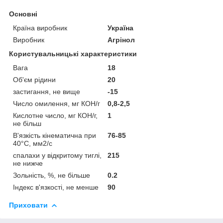
Основні
Країна виробник
Україна
Виробник
Агрінол
Користувальницькі характеристики
Вага
18
Об'єм рідини
20
застигання, не вище
-15
Число омилення, мг КОН/г
0,8-2,5
Кислотне число, мг КОН/г,
1
не більш
В'язкість кінематична при
76-85
40°С, мм2/с
спалахи у відкритому тиглі,
215
не нижче
Зольність, %, не більше
0.2
Індекс в'язкості, не менше
90
Приховати