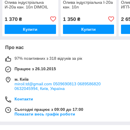
Олива індустріальна
Олива індустріальна І-20а
Олив
И-20а кан. 10л DIMOIL
кан. 10л
ИГП-
1 370
1 350
2 6
₴
₴
Купити
Купити
Про нас
97% позитивних з 318 відгуків за рік
Працює з 26.10.2015
м. Київ
miroil.td@gmail.com 0509690813 0689586820
0632045994, Київ, Україна
Контакти
Сьогодні працює з 09:00 до 17:00
Показати весь графік роботи