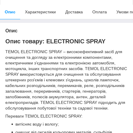
Опис
Характеристики
Доставка
Оплата
Умови п
Опис
Опис товару: ELECTRONIC SPRAY
TEMOL ELECTRONIC SPRAY – високоефективний засіб для
очищення та догляду за електронними компонентами,
електричними з’єднаннями та електронікою автомобіля,
мотоцикла, інших транспортних засобів. TEMOL ELECTRONIC
SPRAY використовується для очищення та обслуговування
штекерних роз'ємів і клемових з'єднань, цоколів лампочок,
кабельних розподільників, перемикачів, реле, розподільників
запалювання, переривників, стартерів, генераторів,
запобіжників, полюсів акумулятора, антен, деталей
електроприладів. TEMOL ELECTRONIC SPRAY підходить для
обслуговування побутової техніки та садової техніки.
Переваги TEMOL ELECTRONIC SPRAY:
витісняє воду і вологу;
очищує від оксидів кольорових металів, сульфідів,