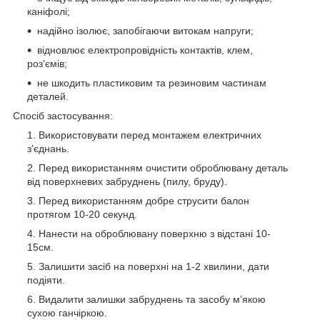
каніфолі;
надійно ізолює, запобігаючи витокам напруги;
відновлює електропровідність контактів, клем,
роз'ємів;
не шкодить пластиковим та резиновим частинам
деталей.
Спосіб застосування:
Використовувати перед монтажем електричних
з’єднань.
Перед використанням очистити оброблювану деталь
від поверхневих забруднень (пилу, бруду).
Перед використанням добре струсити балон
протягом 10-20 секунд.
Нанести на оброблювану поверхню з відстані 10-
15см.
Залишити засіб на поверхні на 1-2 хвилини, дати
подіяти.
Видалити залишки забруднень та засобу м’якою
сухою ганчіркою.