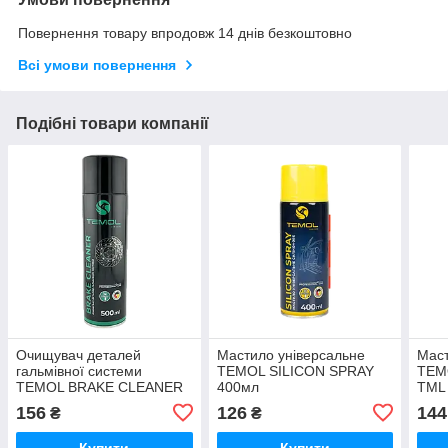
Повернення товару впродовж 14 днів безкоштовно
Всі умови повернення
Подібні товари компанії
Очищувач деталей
Мастило універсальне
Маст
гальмівної системи
TEMOL SILICON SPRAY
TEM
TEMOL BRAKE CLEANER
400мл
TML
500мл
156
126
144
₴
₴
Купити
Купити