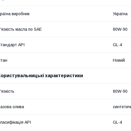
раїна виробник
Україна
'язкість масла по SAE
80W-90
тандарт API
GL-4
Стан
Новий
Користувальницькі характеристики
'язкість
80W-90
азова олива
синтетич
ласифікація API
GL-4