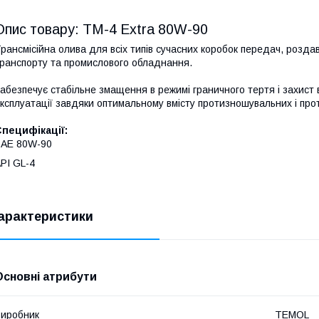
Опис товару: ТМ-4 Extra 80W-90
рансмісійна олива для всіх типів сучасних коробок передач, розда
ранспорту та промислового обладнання.
абезпечує стабільне змащення в режимі граничного тертя і захист 
ксплуатації завдяки оптимальному вмісту протизношувальних і про
пецифікації:
SAE 80W-90
PI GL-4
арактеристики
Основні атрибути
иробник
TEMOL