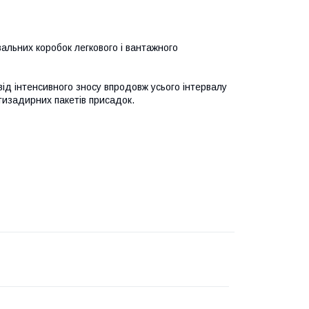
вальних коробок легкового і вантажного
від інтенсивного зносу впродовж усього інтервалу
тизадирних пакетів присадок.