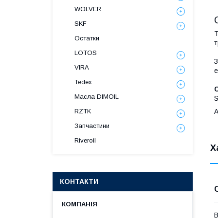
WOLVER
SKF
Т
Остатки
т
LOTOS
З
VIRA
е
Tedex
С
Масла DIMOIL
A
RZTK
Запчастини
Riveroil
Х
КОНТАКТИ
В