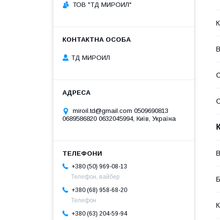
ТОВ "ТД МИРОИЛ"
К
В
ТД МИРОИЛ
С
miroil.td@gmail.com 0509690813
0689586820 0632045994, Київ, Україна
В
+380 (50) 969-08-13
Телефон, вайбер
Б
+380 (68) 958-68-20
Телефон
К
+380 (63) 204-59-94