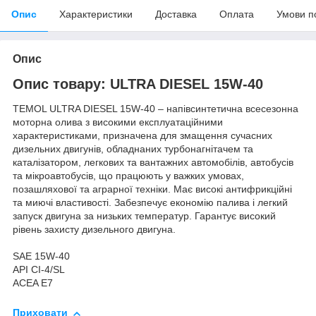
Опис
Характеристики
Доставка
Оплата
Умови п
Опис
Опис товару: ULTRA DIESEL 15W-40
TEMOL ULTRA DIESEL 15W-40 – напівсинтетична всесезонна
моторна олива з високими експлуатаційними
характеристиками, призначена для змащення сучасних
дизельних двигунів, обладнаних турбонагнітачем та
каталізатором, легкових та вантажних автомобілів, автобусів
та мікроавтобусів, що працюють у важких умовах,
позашляхової та аграрної техніки. Має високі антифрикційні
та миючі властивості. Забезпечує економію палива і легкий
запуск двигуна за низьких температур. Гарантує високий
рівень захисту дизельного двигуна.
SAE 15W-40
API CI-4/SL
ACEA E7
Приховати