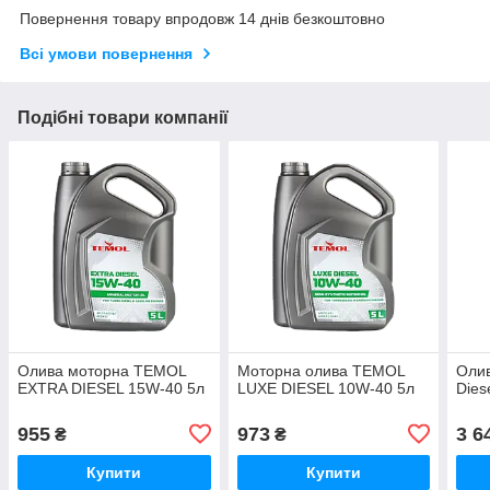
Повернення товару впродовж 14 днів безкоштовно
Всі умови повернення
Подібні товари компанії
Олива моторна TEMOL
Моторна олива TEMOL
Оли
EXTRA DIESEL 15W-40 5л
LUXE DIESEL 10W-40 5л
Dies
955
973
3 6
₴
₴
Купити
Купити