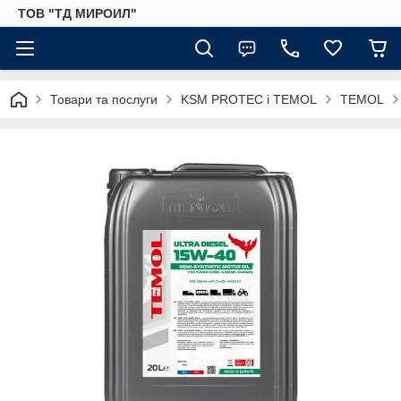
ТОВ "ТД МИРОИЛ"
Товари та послуги
KSM PROTEC і TEMOL
TEMOL