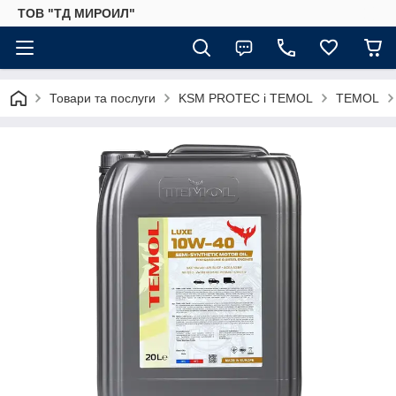
ТОВ "ТД МИРОИЛ"
Товари та послуги
KSM PROTEC і TEMOL
TEMOL