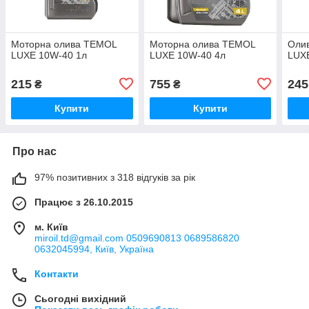
Моторна олива TEMOL
Моторна олива TEMOL
Оли
LUXE 10W-40 1л
LUXE 10W-40 4л
LUX
215
755
245
₴
₴
Купити
Купити
Про нас
97% позитивних з 318 відгуків за рік
Працює з 26.10.2015
м. Київ
miroil.td@gmail.com 0509690813 0689586820
0632045994, Київ, Україна
Контакти
Сьогодні вихідний