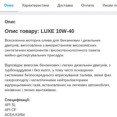
Опис
Характеристики
Доставка
Оплата
Умови п
Опис
Опис товару: LUXE 10W-40
Всесезонна моторна олива для бензинових і дизельних
двигунів, виготовлена з використанням високоякісних
синтетичних компонентів і високотехнологічного пакета
мийно-диспергувальних присадок.
Відповідає вимогам бензинових і легких дизельних двигунів, з
турбонаддувом і без нього, у тому числі оснащених
системами безпосереднього вприскування палива, зміни фаз
газорозподілу і каталітичними нейтралізаторами
відпрацьованих газів, встановлених на легкових автомобілях,
мінівенах і легких вантажівках.
Специфікації:
API SL
API CF
ACEA A3/B4