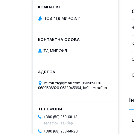
ТОВ "ТД МИРОИЛ"
В
К
ТД МИРОИЛ
О
miroil.td@gmail.com 0509690813
0689586820 0632045994, Київ, Україна
І
+380 (50) 969-08-13
Ц
Телефон, вайбер
+380 (68) 958-68-20