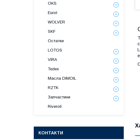
OKS
Eurol
WOLVER
SKF
T
Остатки
с
L
LOTOS
е
VIRA
С
Tedex
Масла DIMOIL
RZTK
Запчастини
Riveroil
Х
КОНТАКТИ