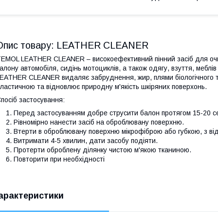
Опис товару: LEATHER CLEANER
EMOL LEATHER CLEANER – високоефективний пінний засіб для оч
алону автомобіля, сидінь мотоциклів, а також одягу, взуття, меблі
EATHER CLEANER видаляє забруднення, жир, плями біологічного та 
ластичною та відновлює природну м'якість шкіряних поверхонь.
посіб застосування:
Перед застосуванням добре струсити балон протягом 15-20 с
Рівномірно нанести засіб на оброблювану поверхню.
Втерти в оброблювану поверхню мікрофіброю або губкою, з ві
Витримати 4-5 хвилин, дати засобу подіяти.
Протерти оброблену ділянку чистою м'якою тканиною.
Повторити при необхідності
арактеристики