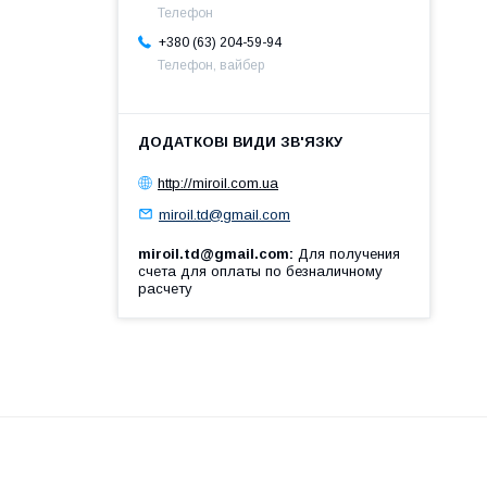
Телефон
+380 (63) 204-59-94
Телефон, вайбер
http://miroil.com.ua
miroil.td@gmail.com
miroil.td@gmail.com
Для получения
счета для оплаты по безналичному
расчету