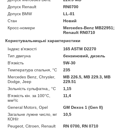
Допуск Renault
RN0700
Допуск BMW
LL-01
Стан
Новий
Кросс-номери
Mercedes-Benz MB22951;
Renault RN0710
Користувальницькі характеристики
Індекс в'язкості
165 ASTM D2270
Тип двигуна
бензиновий, дизель
В'язкість
5W-30
Температура спальня, °C
235
Mercedes Benz, Chrysler,
MB 226.5, MB 229.3, MB
Dodge, Jeep
229.51
Зольність сульфатна,, °С
1,15
В’язкість кін. за 100°С,
11,4
мм²/с
General Motors, Opel
GM Dexos 1 (Gen II)
Загальне лужне число, мг
10,5
КОН/г
Peugeot, Citroen, Renault
RN 0700, RN 0710