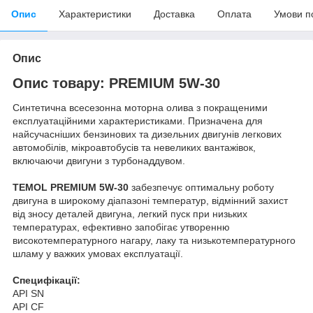
Опис
Характеристики
Доставка
Оплата
Умови п
Опис
Опис товару: PREMIUM 5W-30
Синтетична всесезонна моторна олива з покращеними
експлуатаційними характеристиками. Призначена для
найсучасніших бензинових та дизельних двигунів легкових
автомобілів, мікроавтобусів та невеликих вантажівок,
включаючи двигуни з турбонаддувом.
TEMOL PREMIUM 5W-30
забезпечує оптимальну роботу
двигуна в широкому діапазоні температур, відмінний захист
від зносу деталей двигуна, легкий пуск при низьких
температурах, ефективно запобігає утворенню
високотемпературного нагару, лаку та низькотемпературного
шламу у важких умовах експлуатації.
Специфікації:
API SN
API CF