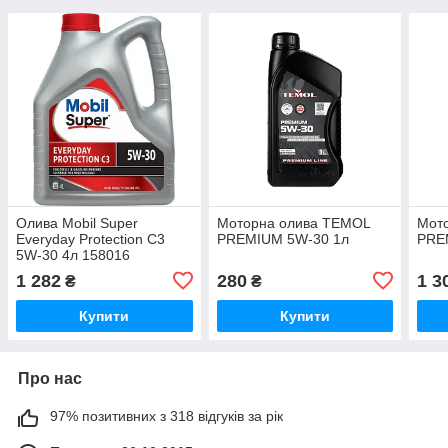
Олива Mobil Super
Моторна олива TEMOL
Мот
Everyday Protection С3
PREMIUM 5W-30 1л
PRE
5W-30 4л 158016
1 282
280
1 3
₴
₴
Купити
Купити
Про нас
97% позитивних з 318 відгуків за рік