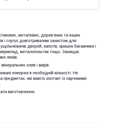
стикових, металевих, дерев’яних та інших
ів і слугує довготривалим захистом для
ущільнювачів дверей, капотів, кришок багажника і
 наприклад, металопластик тощо. Захищає
ні люків.
мінеральних олив і жирів.
ані поверхні в необхідній кількості. Не
а предметах, які мають контакт із харчовими
.
дати виготовлення.