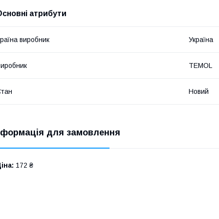
Основні атрибути
раїна виробник
Україна
иробник
TEMOL
Стан
Новий
нформація для замовлення
іна:
172 ₴