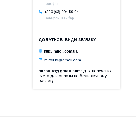
Телефон
+380 (63) 204-59-94
Телефон, вайбер
http://miroil.com.ua
miroil.td@gmail.com
miroil.td@gmail.com
Для получения
счета для оплаты по безналичному
расчету