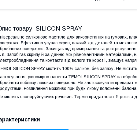
Опис товару: SILICON SPRAY
ніверсальне силіконове мастило для використання на гумових, пла
оверхнях. Ефективно усуває скрип, важкий хід деталей та механізм
броблених поверхонь. Захищає від примерзання та розтріскування 
. п. Запобігає скрипу й заїданню між різноманітними матеріалами,
лектрообладнання та контакти від вологи та корозії, змащує напрям
EMOL SILICON SPRAY містить 100% силікон, без запаху. Не містить 
астосування: рівномірно нанести TEMOL SILICON SPRAY на оброблюв
бробляти поблизу лакових поверхонь. Не застосовувати препарат н
родуктами. Розпилення можливо при будь-якому положенні балона
е містить озоноруйнуючих речовин. Термін придатності: 5 років з 
арактеристики