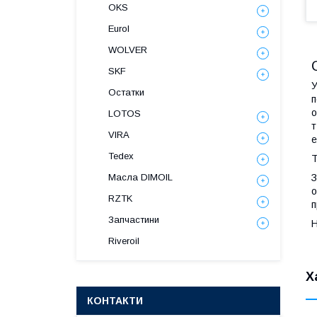
OKS
Eurol
WOLVER
SKF
У
Остатки
п
о
LOTOS
т
VIRA
е
Tedex
T
З
Масла DIMOIL
о
RZTK
п
Запчастини
Н
Riveroil
Х
КОНТАКТИ