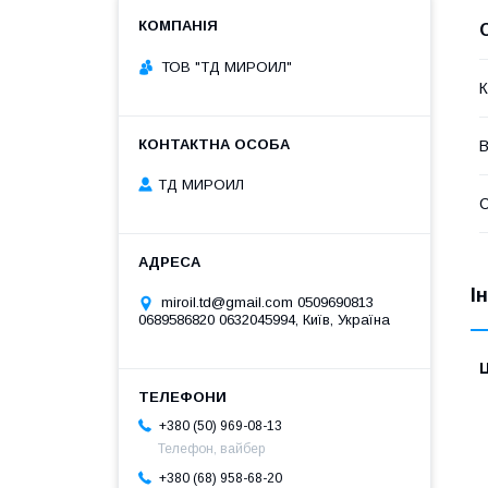
ТОВ "ТД МИРОИЛ"
К
В
ТД МИРОИЛ
І
miroil.td@gmail.com 0509690813
0689586820 0632045994, Київ, Україна
Ц
+380 (50) 969-08-13
Телефон, вайбер
+380 (68) 958-68-20