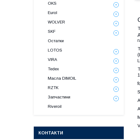
OKS
Eurol
WOLVER
T
SKF
д
г
Остатки
T
LOTOS
(
VIRA
L
T
Tedex
1
Масла DIMOIL
f
RZTK
Запчастини
A
Riveroil
A
M
V
КОНТАКТИ