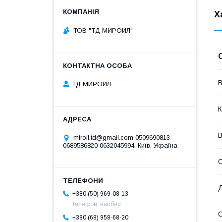
Х
ТОВ "ТД МИРОИЛ"
В
ТД МИРОИЛ
К
В
miroil.td@gmail.com 0509690813
0689586820 0632045994, Київ, Україна
Д
+380 (50) 969-08-13
Телефон, вайбер
+380 (68) 958-68-20