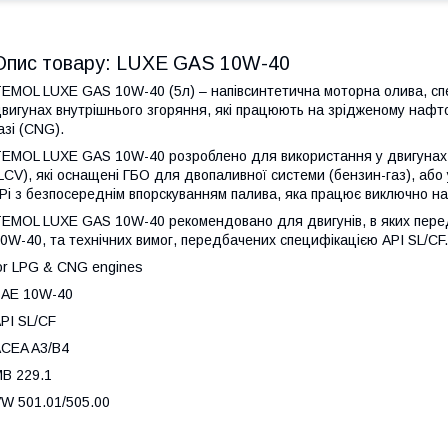
Опис товару: LUXE GAS 10W-40
EMOL LUXE GAS 10W-40 (5л) – напівсинтетична моторна олива, сп
вигунах внутрішнього згоряння, які працюють на зрідженому нафт
азі (CNG).
EMOL LUXE GAS 10W-40 розроблено для використання у двигунах л
LCV), які оснащені ГБО для двопаливної системи (бензин-газ), а
Pi з безпосереднім впорскуванням палива, яка працює виключно н
EMOL LUXE GAS 10W-40 рекомендовано для двигунів, в яких перед
0W-40, та технічних вимог, передбачених специфікацією API SL/СF.
or LPG & CNG engines
SAE 10W-40
PI SL/CF
CEA A3/B4
B 229.1
W 501.01/505.00