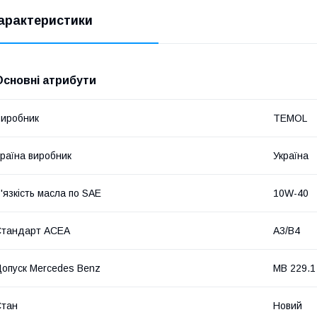
арактеристики
Основні атрибути
иробник
TEMOL
раїна виробник
Україна
'язкість масла по SAE
10W-40
Стандарт ACEA
A3/B4
опуск Mercedes Benz
MB 229.1
Стан
Новий