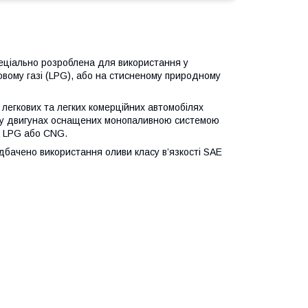
еціально розроблена для використання у
овому газі (LPG), або на стисненому природному
егкових та легких комерційних автомобілях
бо у двигунах оснащених монопаливною системою
а LPG або CNG.
бачено використання оливи класу в’язкості SAE