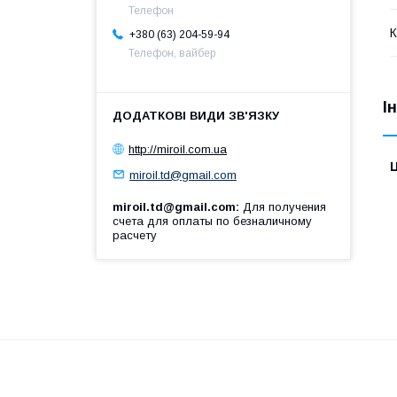
Телефон
К
+380 (63) 204-59-94
Телефон, вайбер
І
http://miroil.com.ua
Ц
miroil.td@gmail.com
miroil.td@gmail.com
Для получения
счета для оплаты по безналичному
расчету