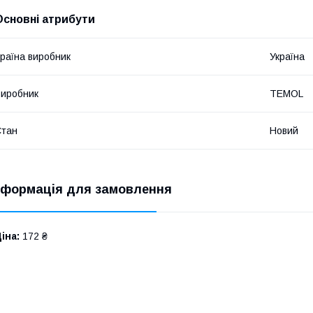
Основні атрибути
раїна виробник
Україна
иробник
TEMOL
Стан
Новий
нформація для замовлення
іна:
172 ₴