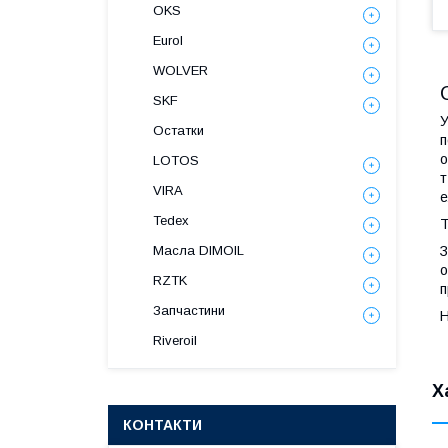
OKS
Eurol
WOLVER
SKF
У
Остатки
п
о
LOTOS
т
VIRA
е
Tedex
T
З
Масла DIMOIL
о
RZTK
п
Запчастини
Н
Riveroil
Х
КОНТАКТИ