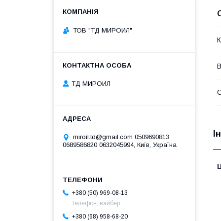
ТОВ "ТД МИРОИЛ"
К
В
ТД МИРОИЛ
І
miroil.td@gmail.com 0509690813
0689586820 0632045994, Київ, Україна
Ц
+380 (50) 969-08-13
Телефон, вайбер
+380 (68) 958-68-20