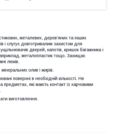
стикових, металевих, дерев’яних та інших
ів і слугує довготривалим захистом для
ущільнювачів дверей, капотів, кришок багажника і
 наприклад, металопластик тощо. Захищає
ні люків.
мінеральних олив і жирів.
ані поверхні в необхідній кількості. Не
а предметах, які мають контакт із харчовими
.
дати виготовлення.