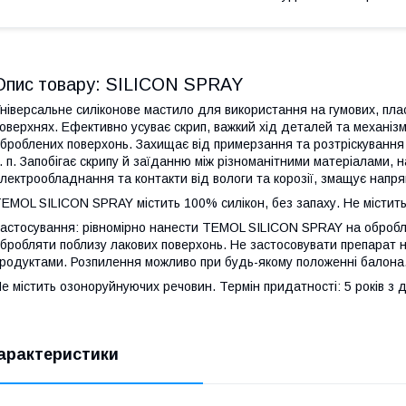
Опис товару: SILICON SPRAY
ніверсальне силіконове мастило для використання на гумових, пла
оверхнях. Ефективно усуває скрип, важкий хід деталей та механізм
броблених поверхонь. Захищає від примерзання та розтріскування 
. п. Запобігає скрипу й заїданню між різноманітними матеріалами,
лектрообладнання та контакти від вологи та корозії, змащує напрям
EMOL SILICON SPRAY містить 100% силікон, без запаху. Не містить 
астосування: рівномірно нанести TEMOL SILICON SPRAY на оброблюв
бробляти поблизу лакових поверхонь. Не застосовувати препарат н
родуктами. Розпилення можливо при будь-якому положенні балона
е містить озоноруйнуючих речовин. Термін придатності: 5 років з 
арактеристики