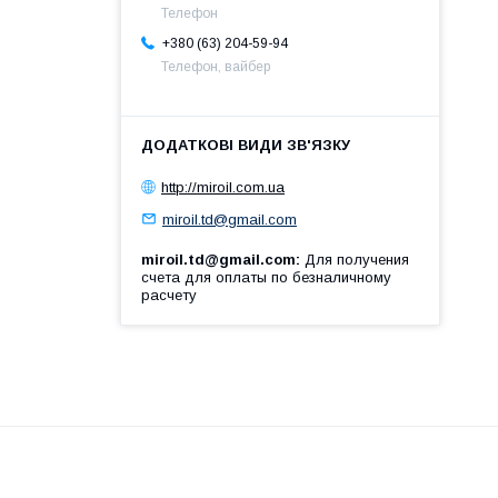
Телефон
+380 (63) 204-59-94
Телефон, вайбер
http://miroil.com.ua
miroil.td@gmail.com
miroil.td@gmail.com
Для получения
счета для оплаты по безналичному
расчету