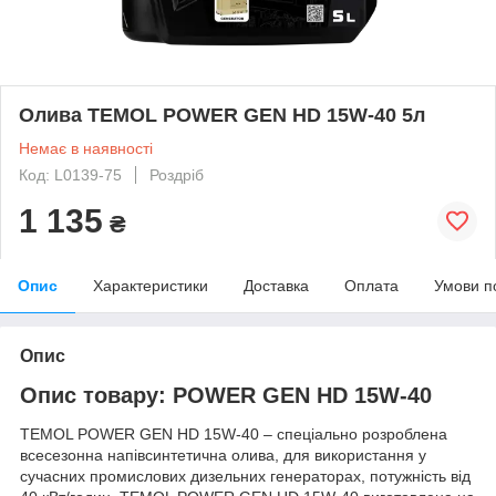
Олива TEMOL POWER GEN HD 15W-40 5л
Немає в наявності
Код: L0139-75
Роздріб
1 135
₴
Опис
Характеристики
Доставка
Оплата
Умови п
Опис
Опис товару: POWER GEN HD 15W-40
TEMOL POWER GEN HD 15W-40 – спеціально розроблена
всесезонна напівсинтетична олива, для використання у
сучасних промислових дизельних генераторах, потужність від