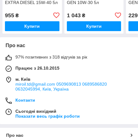
EXTRA DIESEL 15W-40 5л
GEN 10W-30 5л
GEN
955
1 043
229
₴
₴
Купити
Купити
Про нас
97% позитивних з 318 відгуків за рік
Працює з 26.10.2015
м. Київ
miroil.td@gmail.com 0509690813 0689586820
0632045994, Київ, Україна
Контакти
Сьогодні вихідний
Показати весь графік роботи
Про нас