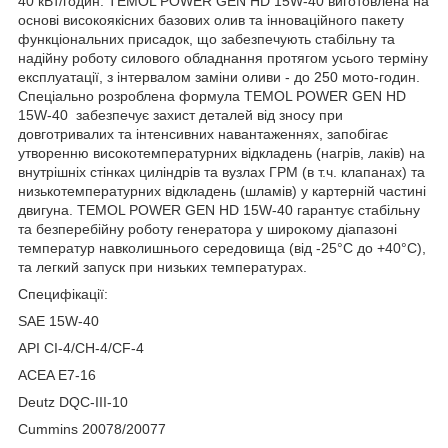
40 кВт/годин. TEMOL POWER GEN HD 15W-40 виготовлена на
основі високоякісних базових олив та інноваційного пакету
функціональних присадок, що забезпечують стабільну та
надійну роботу силового обладнання протягом усього терміну
експлуатації, з інтервалом заміни оливи - до 250 мото-годин.
Спеціально розроблена формула TEMOL POWER GEN HD
15W-40 забезпечує захист деталей від зносу при
довготривалих та інтенсивних навантаженнях, запобігає
утворенню високотемпературних відкладень (нагрів, лаків) на
внутрішніх стінках циліндрів та вузлах ГРМ (в т.ч. клапанах) та
низькотемпературних відкладень (шламів) у картерній частині
двигуна. TEMOL POWER GEN HD 15W-40 гарантує стабільну
та безперебійну роботу генератора у широкому діапазоні
температур навколишнього середовища (від -25°С до +40°С),
та легкий запуск при низьких температурах.
Специфікації:
SAE 15W-40
API CI-4/СH-4/CF-4
ACEA E7-16
Deutz DQC-III-10
Cummins 20078/20077