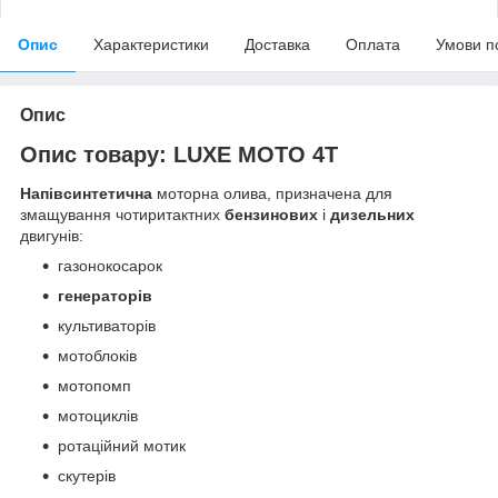
Опис
Характеристики
Доставка
Оплата
Умови п
Опис
Опис товару: LUXE MOTO 4T
Напівсинтетична
моторна олива, призначена для
змащування чотиритактних
бензинових
і
дизельних
двигунів:
газонокосарок
генераторів
культиваторів
мотоблоків
мотопомп
мотоциклів
ротаційний мотик
скутерів