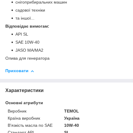
снігоприбиральних машин
садової техніки
та іншої...
Відповідає вимогам:
API SL
SAE 10W-40
JASO MA/MA2
Олива для генератора
Приховати
Характеристики
Основні атрибути
Виробник
TEMOL
Країна виробник
Україна
В'язкість масла по SAE
10W-40
Стандарт API
SL