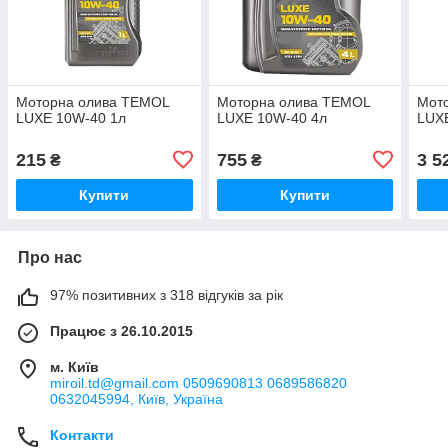
Моторна олива TEMOL
Моторна олива TEMOL
Мот
LUXE 10W-40 1л
LUXE 10W-40 4л
LUX
215
755
3 5
₴
₴
Купити
Купити
Про нас
97% позитивних з 318 відгуків за рік
Працює з 26.10.2015
м. Київ
miroil.td@gmail.com 0509690813 0689586820
0632045994, Київ, Україна
Контакти