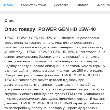
Опис
Характеристики
Доставка
Оплата
Умови п
Опис
Опис товару: POWER GEN HD 15W-40
TEMOL POWER GEN HD 15W-40 – спеціально розроблена
всесезонна напівсинтетична олива, для використання у
сучасних промислових дизельних генераторах, потужність від
40 кВт/годин. TEMOL POWER GEN HD 15W-40 виготовлена на
основі високоякісних базових олив та інноваційного пакету
функціональних присадок, що забезпечують стабільну та
надійну роботу силового обладнання протягом усього терміну
експлуатації, з інтервалом заміни оливи - до 250 мото-годин.
Спеціально розроблена формула TEMOL POWER GEN HD
15W-40 забезпечує захист деталей від зносу при
довготривалих та інтенсивних навантаженнях, запобігає
утворенню високотемпературних відкладень (нагрів, лаків) на
внутрішніх стінках циліндрів та вузлах ГРМ (в т.ч. клапанах) та
низькотемпературних відкладень (шламів) у картерній частині
двигуна. TEMOL POWER GEN HD 15W-40 гарантує стабільну
та безперебійну роботу генератора у широкому діапазоні