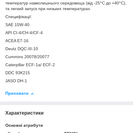
температур навколишнього середовища (від -25°С до +40°С),
та легкий запуск при низьких температурах.
Специфікації:
SAE 15W-40
API CI-4/СH-4/CF-4
ACEA E7-16
Deutz DQC-III-10
Cummins 20078/20077
Caterpillar ECF-1a/ ECF-2
DDC 93K215
JASO DH-1
Приховати
Характеристики
Основні атрибути