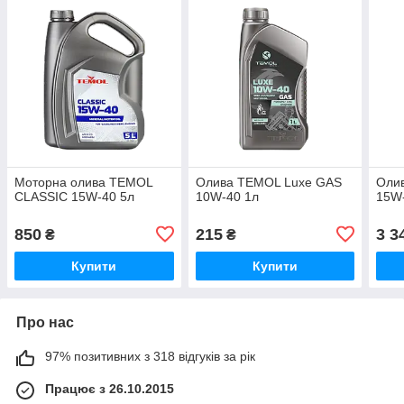
Моторна олива TEMOL
Олива TEMOL Luxe GAS
Олив
CLASSIC 15W-40 5л
10W-40 1л
15W-
850
215
3 3
₴
₴
Купити
Купити
Про нас
97% позитивних з 318 відгуків за рік
Працює з 26.10.2015