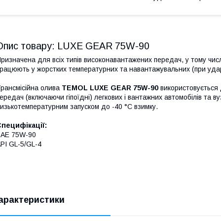
Опис товару: LUXE GEAR 75W-90
ризначена для всіх типів високонавантажених передач, у тому числі 
рацюють у жорстких температурних та навантажувальних (при удар
рансмісійна олива
TEMOL LUXE GEAR 75W-90
використовується
ередач (включаючи гіпоїдні) легкових і вантажних автомобілів та ву
изькотемпературним запуском до -40 °С взимку.
пецифікації:
SAE 75W-90
PI GL-5/GL-4
арактеристики