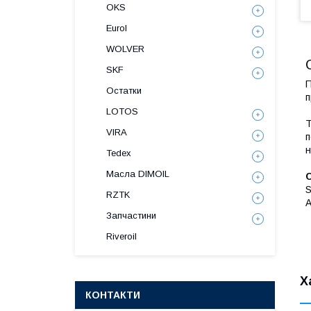
OKS
Eurol
WOLVER
SKF
П
Остатки
п
LOTOS
Т
VIRA
п
н
Tedex
Масла DIMOIL
С
RZTK
A
Запчастини
Riveroil
Х
КОНТАКТИ