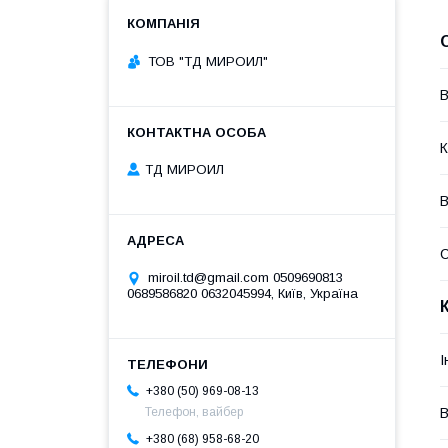
ТОВ "ТД МИРОИЛ"
В
К
ТД МИРОИЛ
В
miroil.td@gmail.com 0509690813
0689586820 0632045994, Київ, Україна
І
+380 (50) 969-08-13
В
Телефон, вайбер
+380 (68) 958-68-20