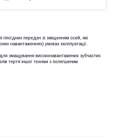
гіпоїдних передач зі зміщенням осей, які
них навантаженнях) умовах експлуатації.
 для змащування високонавантажених зубчастих
злів тертя іншої техніки з полегшеним