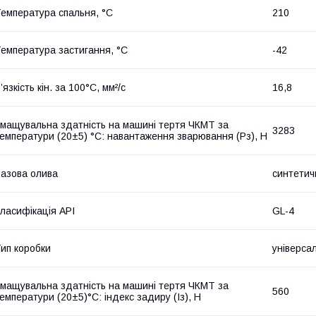
емпература спальня, °C
210
емпература застигання, °С
-42
’язкість кін. за 100°С, мм²/с
16,8
мащувальна здатність на машині тертя ЧКМТ за
3283
емператури (20±5) °С: навантаження зварювання (Рз), Н
азова олива
синтетич
ласифікація API
GL-4
ип коробки
універса
мащувальна здатність на машині тертя ЧКМТ за
560
емператури (20±5)°С: індекс задиру (Із), Н