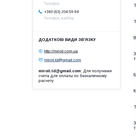
Телефон
Т
+380 (63) 204-59-94
Телефон, вайбер
Т
В
http://miroil.com.ua
З
т
miroil.td@gmail.com
miroil.td@gmail.com
Для получения
Б
счета для оплаты по безналичному
расчету
К
Т
З
т