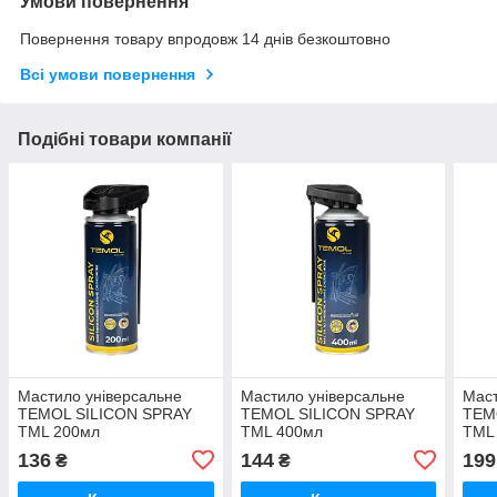
Умови повернення
Повернення товару впродовж 14 днів безкоштовно
Всі умови повернення
Подібні товари компанії
Мастило універсальне
Мастило універсальне
Маст
TEMOL SILICON SPRAY
TEMOL SILICON SPRAY
TEM
TML 200мл
TML 400мл
TML
136
144
199
₴
₴