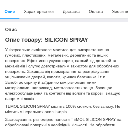
Опис
Характеристики
Доставка
Оплата
Умови п
Опис
Опис товару: SILICON SPRAY
Універсальне силіконове мастило для використання на
гумових, пластикових, металевих, дерев’яних та інших
поверхнях. Ефективно усуває скрип, важкий хід деталей та
механізмів і слугує довготривалим захистом для оброблених
поверхонь. Захищає від примерзання та розтріскування
ущільнювачів дверей, капотів, кришок багажника і т. п.
Запобігає скрипу й заїданню між різноманітними
матеріалами, наприклад, металопластик тощо. Захищає
електрообладнання та контакти від вологи та корозії, змащує
напрямні люків.
TEMOL SILICON SPRAY містить 100% силікон, без запаху. Не
містить мінеральних олив і жирів.
Застосування: рівномірно нанести TEMOL SILICON SPRAY на
оброблювані поверхні в необхідній кількості. Не обробляти