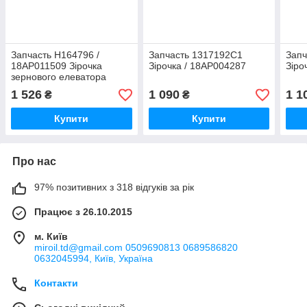
Запчасть H164796 /
Запчасть 1317192C1
Запч
18AP011509 Зірочка
Зірочка / 18AP004287
Зіро
зернового елеватора
верхня
1 526
1 090
1 1
₴
₴
Купити
Купити
Про нас
97% позитивних з 318 відгуків за рік
Працює з 26.10.2015
м. Київ
miroil.td@gmail.com 0509690813 0689586820
0632045994, Київ, Україна
Контакти