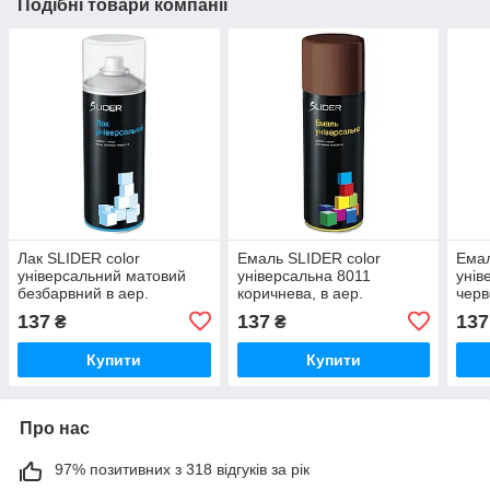
Подібні товари компанії
Лак SLIDER color
Емаль SLIDER color
Емал
універсальний матовий
універсальна 8011
унів
безбарвний в аер.
коричнева, в аер.
черв
пакованні 400 мл (12 шт./
пакованні 400 мл (12 шт./
400 
137
137
137
₴
₴
пач.
пач.
Купити
Купити
Про нас
97% позитивних з 318 відгуків за рік