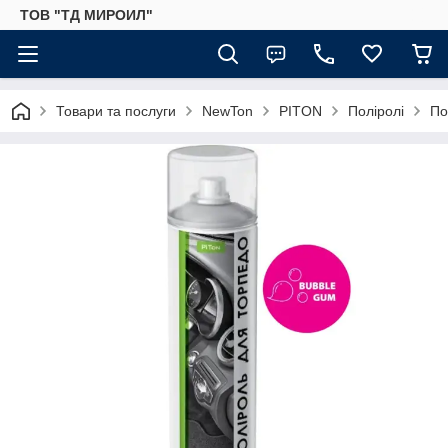
ТОВ "ТД МИРОИЛ"
Товари та послуги
NewTon
PITON
Поліролі
По