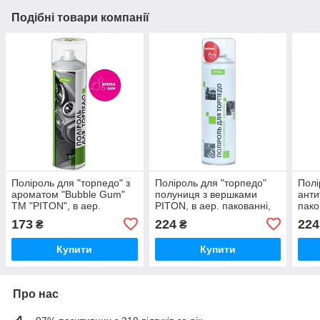
Подібні товари компанії
Поліроль для "торпедо" з
Поліроль для "торпедо"
Полі
ароматом "Bubble Gum"
полуниця з вершками
анти
ТМ "PITON", в аер.
PITON, в аер. пакованні,
пако
пакованні, 500 мл (6 шт. в
750 мл (6 шт./пач.)
пач.
173
224
224
₴
₴
упа)
Купити
Купити
Про нас