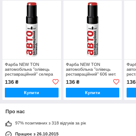
Фарба NEW TON
Фарба NEW TON
Фар
автомобільна "олівець
автомобільна "олівець
авто
реставраційний" селера
реставраційний" 606 мет.
рест
мет., 12 мл
млиновий шлях, 12 мл
аван
136
136
136
₴
₴
Купити
Купити
Про нас
97% позитивних з 318 відгуків за рік
Працює з 26.10.2015