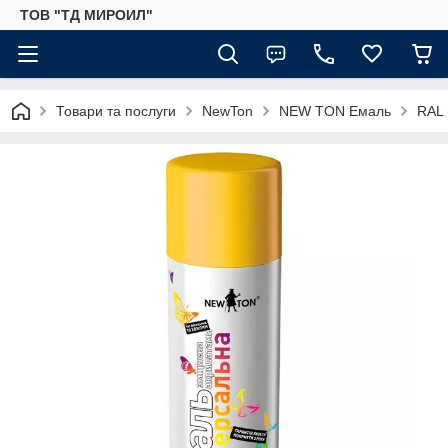
ТОВ "ТД МИРОИЛ"
Товари та послуги
NewTon
NEW TON Емаль
RAL 