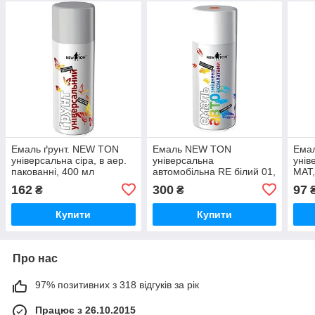
Емаль ґрунт. NEW TON
Емаль NEW TON
Ема
універсальна сіра, в аер.
універсальна
унів
пакованні, 400 мл
автомобільна RE білий 01,
МАТ,
аер. пакованні 400 мл
162
300
97
₴
₴
Купити
Купити
Про нас
97% позитивних з 318 відгуків за рік
Працює з 26.10.2015