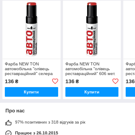
Фарба NEW TON
Фарба NEW TON
Фар
автомобільна "олівець
автомобільна "олівець
авто
реставраційний" селера
реставраційний" 606 мет.
рест
мет., 12 мл
млиновий шлях, 12 мл
аван
136
136
136
₴
₴
Купити
Купити
Про нас
97% позитивних з 318 відгуків за рік
Працює з 26.10.2015