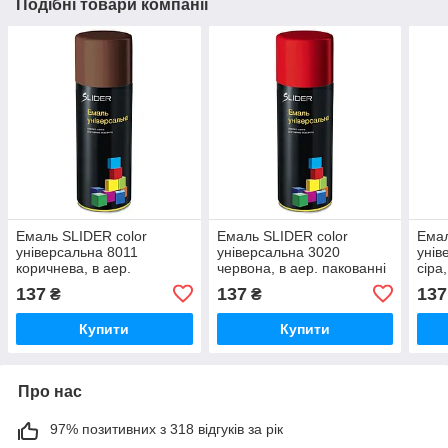
Подібні товари компанії
Емаль SLIDER color
Емаль SLIDER color
Емал
універсальна 8011
універсальна 3020
унів
коричнева, в аер.
червона, в аер. пакованні
сіра
пакованні 400 мл (12 шт./
400 мл (12 шт./пач.)
мл (
137
137
137
₴
₴
пач.
Купити
Купити
Про нас
97% позитивних з 318 відгуків за рік