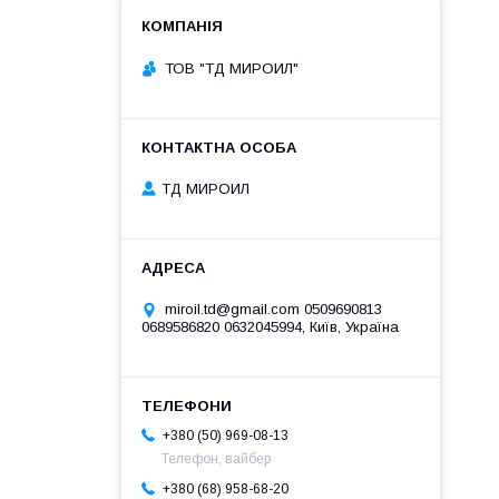
ТОВ "ТД МИРОИЛ"
ТД МИРОИЛ
miroil.td@gmail.com 0509690813
0689586820 0632045994, Київ, Україна
+380 (50) 969-08-13
Телефон, вайбер
+380 (68) 958-68-20