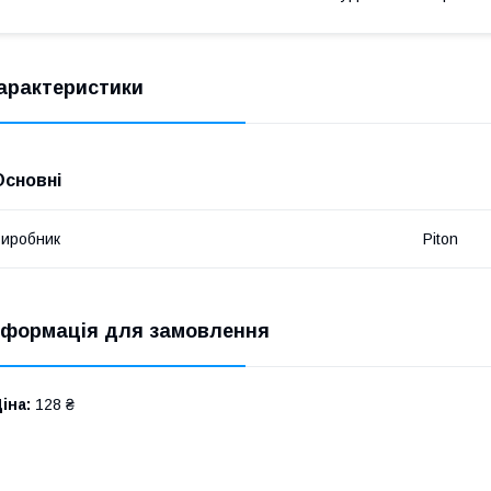
арактеристики
Основні
иробник
Piton
нформація для замовлення
іна:
128 ₴