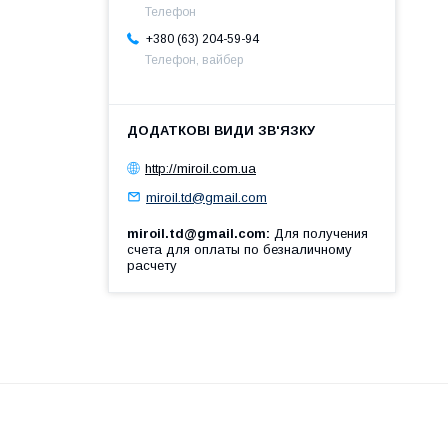
Телефон
+380 (63) 204-59-94
Телефон, вайбер
http://miroil.com.ua
miroil.td@gmail.com
miroil.td@gmail.com
Для получения
счета для оплаты по безналичному
расчету