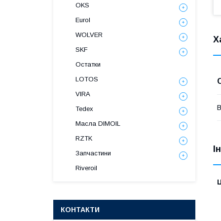
OKS
Eurol
WOLVER
Х
SKF
Остатки
LOTOS
VIRA
В
Tedex
Масла DIMOIL
RZTK
І
Запчастини
Riveroil
Ц
КОНТАКТИ