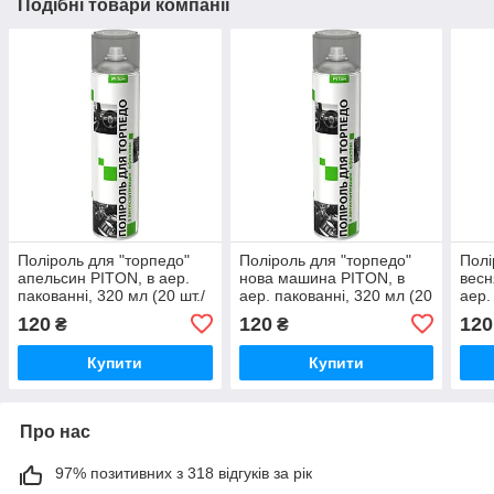
Подібні товари компанії
Поліроль для "торпедо"
Поліроль для "торпедо"
Полі
апельсин PITON, в аер.
нова машина PITON, в
весн
пакованні, 320 мл (20 шт./
аер. пакованні, 320 мл (20
аер.
пач.)
шт./пач.)
шт./п
120
120
120
₴
₴
Купити
Купити
Про нас
97% позитивних з 318 відгуків за рік