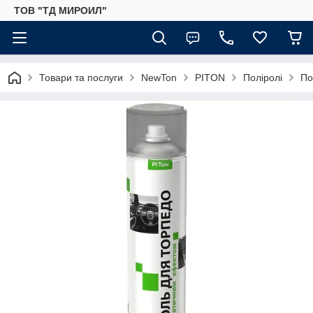
ТОВ "ТД МИРОИЛ"
Товари та послуги
NewTon
PITON
Поліролі
По