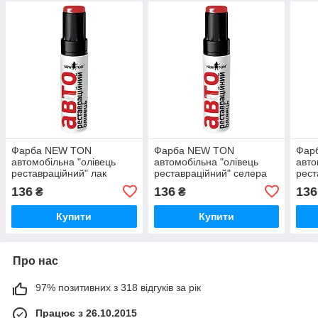
Фарба NEW TON
Фарба NEW TON
Фар
автомобільна "олівець
автомобільна "олівець
авто
реставраційний" лак
реставраційний" селера
рест
акрил. глянець, 12 мл
мет., 12 мл
чорн
136
136
136
₴
₴
Купити
Купити
Про нас
97% позитивних з 318 відгуків за рік
Працює з 26.10.2015