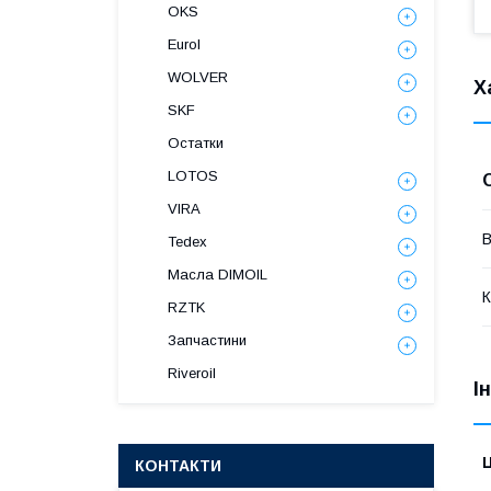
OKS
Eurol
WOLVER
Х
SKF
Остатки
LOTOS
VIRA
В
Tedex
Масла DIMOIL
К
RZTK
Запчастини
Riveroil
І
Ц
КОНТАКТИ