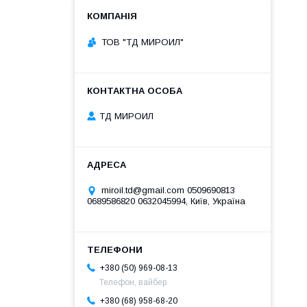
ТОВ "ТД МИРОИЛ"
ТД МИРОИЛ
miroil.td@gmail.com 0509690813
0689586820 0632045994, Київ, Україна
+380 (50) 969-08-13
Телефон, вайбер
+380 (68) 958-68-20