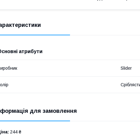
арактеристики
Основні атрибути
иробник
Slider
олір
Срібляст
нформація для замовлення
іна:
244 ₴