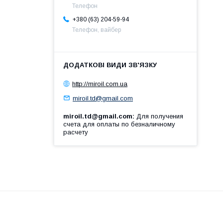
Телефон
+380 (63) 204-59-94
Телефон, вайбер
http://miroil.com.ua
miroil.td@gmail.com
miroil.td@gmail.com
Для получения
счета для оплаты по безналичному
расчету