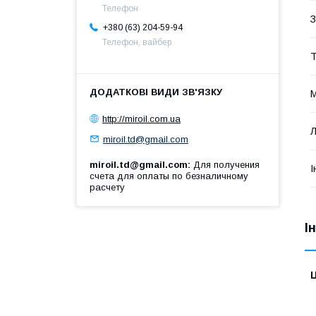
Телефон
З
+380 (63) 204-59-94
Телефон, вайбер
Т
М
http://miroil.com.ua
Л
miroil.td@gmail.com
miroil.td@gmail.com
Для получения
І
счета для оплаты по безналичному
расчету
І
Ц