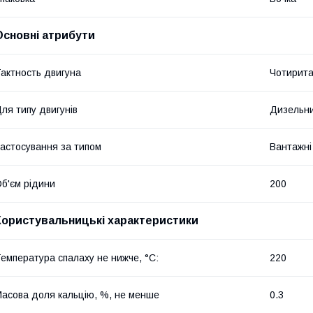
Основні атрибути
актность двигуна
Чотирита
ля типу двигунів
Дизельн
астосування за типом
Вантажні
б'єм рідини
200
Користувальницькі характеристики
емпература спалаху не нижче, °С:
220
асова доля кальцію, %, не менше
0.3