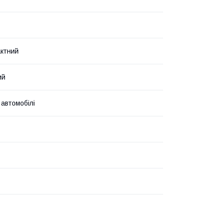
ктний
ий
 автомобілі