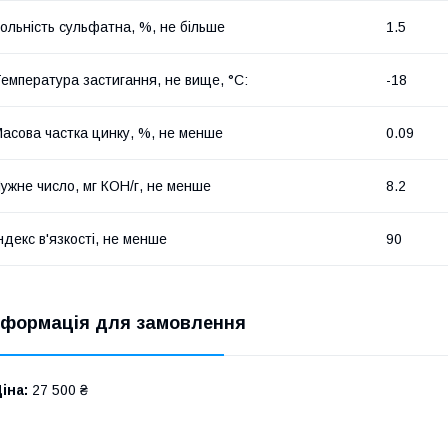
ольність сульфатна, %, не більше
1.5
емпература застигання, не вище, °С:
-18
асова частка цинку, %, не менше
0.09
ужне число, мг КОН/г, не менше
8.2
ндекс в'язкості, не менше
90
нформація для замовлення
іна:
27 500 ₴