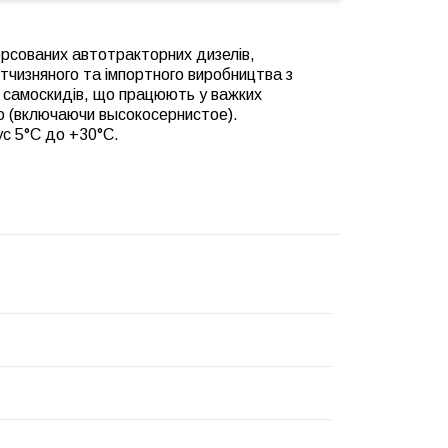
сованих автотракторних дизелів,
ітчизняного та імпортного виробництва з
х самоскидів, що працюють у важких
стю (включаючи высокосернистое).
с 5°С до +30°С.