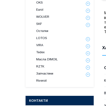
OKS
Eurol
WOLVER
в
т
SKF
е
Остатки
Т
LOTOS
VIRA
Х
Tedex
Масла DIMOIL
RZTK
Запчастини
К
Riveroil
В
КОНТАКТИ
У