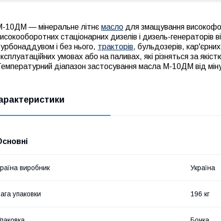
М-10ДМ — мінеральне літнє
масло
для змащування високофор
исокооборотних стаціонарних дизелів і дизель-генераторів в
урбонаддувом і без нього,
тракторів
, бульдозерів, кар'єрни
ксплуатаційних умовах або на паливах, які різняться за які
емпературний діапазон застосування масла М-10ДМ від міну
арактеристики
Основні
раїна виробник
Україна
ага упаковки
196 кг
паковка
Бочка