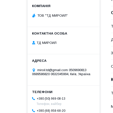
ТОВ "ТД МИРОИЛ"
Т
Д
ТД МИРОИЛ
З
О
miroil.td@gmail.com 0509690813
0689586820 0632045994, Київ, Україна
Т
+380 (50) 969-08-13
Телефон, вайбер
М
+380 (68) 958-68-20