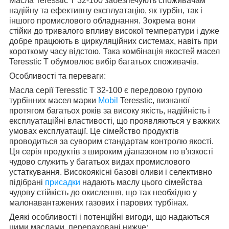
Масла Teresstic T 32-100 забезпечують споживачам
надійну та ефективну експлуатацію, як турбін, так і
іншого промислового обладнання. Зокрема вони
стійки до тривалого впливу високої температури і дуже
добре працюють в циркуляційних системах, навіть при
короткому часу відстою. Така комбінація якостей масел
Teresstic T обумовлює вибір багатьох споживачів.
Особливості та переваги:
Масла серії Teresstic T 32-100 є передовою групою
турбінних масел марки
Mobil
Teresstic, визнаної
протягом багатьох років за високу якість, надійність і
експлуатаційні властивості, що проявляються у важких
умовах експлуатації. Це сімейство продуктів
проводиться за суворим стандартам контролю якості.
Ця серія продуктів з широким діапазоном по в'язкості
чудово служить у багатьох видах промислового
устаткування. Високоякісні базові оливи і селективно
підібрані
присадки
надають маслу цього сімейства
чудову стійкість до окислення, що так необхідно у
малонавантажених газових і парових турбінах.
Деякі особливості і потенційні вигоди, що надаються
цими маслами, перераховані нижче: