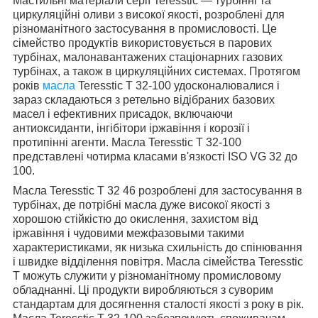
Мастильні матеріали серії Teresstic ― турбінні та
циркуляційні оливи з високої якості, розроблені для
різноманітного застосування в промисловості. Це
сімейство продуктів використовується в парових
турбінах, малонавантажених стаціонарних газових
турбінах, а також в циркуляційних системах. Протягом
років
масла
Teresstic T 32-100 удосконалювалися і
зараз складаються з ретельно відібраних базових
масел і ефективних присадок, включаючи
антиоксиданти, інгібітори іржавіння і корозії і
протипінні агенти. Масла Teresstic T 32-100
представлені чотирма класами в'язкості ISO VG 32 до
100.
Масла Teresstic T 32 46 розроблені для застосування в
турбінах, де потрібні масла дуже високої якості з
хорошою стійкістю до окислення, захистом від
іржавіння і чудовими межфазовыми такими
характеристиками, як низька схильність до спінювання
і швидке відділення повітря. Масла сімейства Teresstic
T можуть служити у різноманітному промисловому
обладнанні. Ці продукти виробляються з суворим
стандартам для досягнення сталості якості з року в рік.