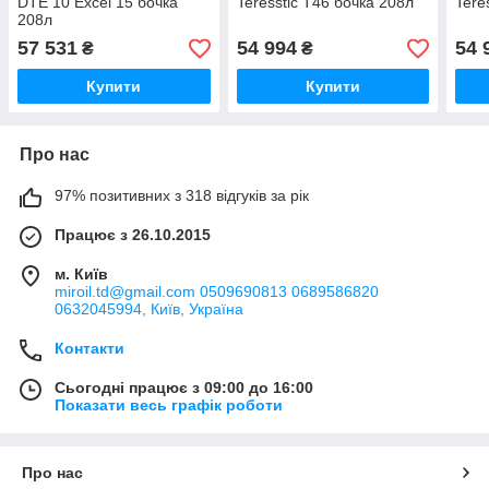
DTE 10 Excel 15 бочка
Teresstic Т46 бочка 208л
Tere
208л
57 531
54 994
54 
₴
₴
Купити
Купити
Про нас
97% позитивних з 318 відгуків за рік
Працює з 26.10.2015
м. Київ
miroil.td@gmail.com 0509690813 0689586820
0632045994, Київ, Україна
Контакти
Сьогодні працює з 09:00 до 16:00
Показати весь графік роботи
Про нас