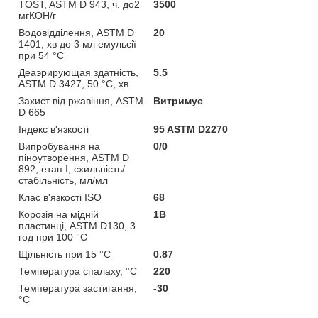
TOST, ASTM D 943, ч. до2
3500
мгКОН/г
Водовідділення, ASTM D
20
1401, хв до 3 мл емульсії
при 54 °С
Деаэрирующая здатність,
5.5
ASTM D 3427, 50 °C, хв
Захист від ржавіння, ASTM
Витримує
D 665
Індекс в'язкості
95 ASTM D2270
Випробування на
0/0
піноутворення, ASTM D
892, етап I, схильність/
стабільність, мл/мл
Клас в'язкості ISO
68
Корозія на мідній
1В
пластинці, ASTM D130, 3
год при 100 °С
Щільність при 15 °С
0.87
Температура спалаху, °С
220
Температура застигання,
-30
°С