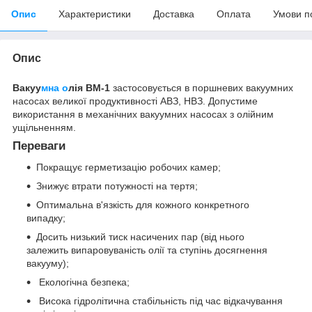
Опис
Характеристики
Доставка
Оплата
Умови п
Опис
Вакуу
мна о
лія
ВМ-1
застосовується в поршневих вакуумних
насосах великої продуктивності АВЗ, НВЗ. Допустиме
використання в механічних вакуумних насосах з олійним
ущільненням.
Переваги
Покращує герметизацію робочих камер;
Знижує втрати потужності на тертя;
Оптимальна в'язкість для кожного конкретного
випадку;
Досить низький тиск насичених пар (від нього
залежить випаровуваність олії та ступінь досягнення
вакууму);
Екологічна безпека;
Висока гідролітична стабільність під час відкачування