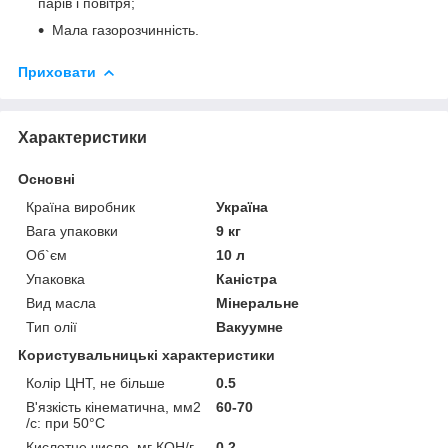
парів і повітря;
Мала газорозчинність.
Приховати
Характеристики
Основні
Країна виробник
Україна
Вага упаковки
9 кг
Об`єм
10 л
Упаковка
Каністра
Вид масла
Мінеральне
Тип олії
Вакуумне
Користувальницькі характеристики
Колір ЦНТ, не більше
0.5
В'язкість кінематична, мм2
60-70
/с: при 50°С
Кислотне число, мг КОН/г,
0.2