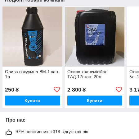
Олива вакуумна ВМ-1 кан.
Олива трансмісійне
Олив
1л
ТАД-17і кан. 20л
5л. 
250
2 800
3 1
₴
₴
Купити
Купити
Про нас
97% позитивних з 318 відгуків за рік