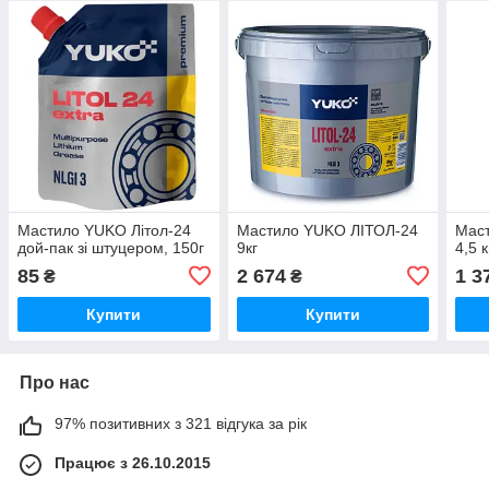
Мастило YUKO Літол-24
Мастило YUKO ЛІТОЛ-24
Мас
дой-пак зі штуцером, 150г
9кг
4,5 к
85
2 674
1 3
₴
₴
Купити
Купити
Про нас
97% позитивних з 321 відгука за рік
Працює з 26.10.2015