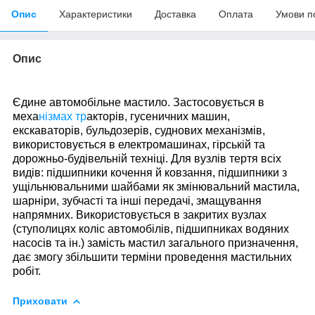
Опис
Характеристики
Доставка
Оплата
Умови п
Опис
Єдине автомобільне мастило. Застосовується в
меха
нізмах тр
акторів, гусеничних машин,
екскаваторів, бульдозерів, суднових механізмів,
використовується в електромашинах, гірській та
дорожньо-будівельній техніці. Для вузлів тертя всіх
видів: підшипники кочення й ковзання, підшипники з
ущільнювальними шайбами як змінювальний мастила,
шарніри, зубчасті та інші передачі, змащування
напрямних. Використовується в закритих вузлах
(ступолицях коліс автомобілів, підшипниках водяних
насосів та ін.) замість мастил загального призначення,
дає змогу збільшити терміни проведення мастильних
робіт.
Приховати