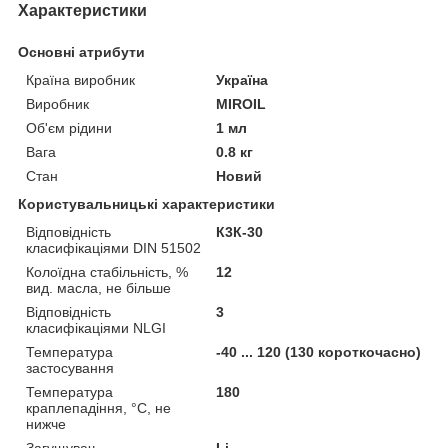
Характеристики
Основні атрибути
Країна виробник
Україна
Виробник
MIROIL
Об'єм рідини
1 мл
Вага
0.8 кг
Стан
Новий
Користувальницькі характеристики
Відповідність
К3К-30
класифікаціями DIN 51502
Колоїдна стабільність, %
12
вид. масла, не більше
Відповідність
3
класифікаціями NLGI
Температура
-40 ... 120 (130 короткочасно)
застосування
Температура
180
краплепадіння, °С, не
нижче
Загущувач
Li