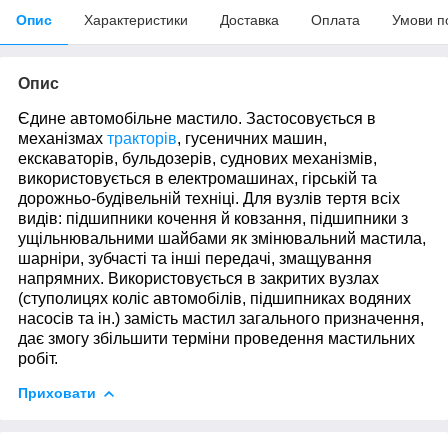
Опис
Характеристики
Доставка
Оплата
Умови п
Опис
Єдине автомобільне мастило. Застосовується в
механізмах
тракторів
, гусеничних машин,
екскаваторів, бульдозерів, суднових механізмів,
використовується в електромашинах, гірській та
дорожньо-будівельній техніці. Для вузлів тертя всіх
видів: підшипники кочення й ковзання, підшипники з
ущільнювальними шайбами як змінювальний мастила,
шарніри, зубчасті та інші передачі, змащування
напрямних. Використовується в закритих вузлах
(ступолицях коліс автомобілів, підшипниках водяних
насосів та ін.) замість мастил загального призначення,
дає змогу збільшити терміни проведення мастильних
робіт.
Приховати