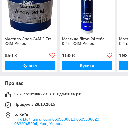
Мастило Літол-24М 2,7кг.
Мастило Літол-24 туба
Мас
KSM Protec
0,4кг. KSM Protec
0,4 к
650
150
192
₴
₴
Купити
Купити
Про нас
97% позитивних з 318 відгуків за рік
Працює з 26.10.2015
м. Київ
miroil.td@gmail.com 0509690813 0689586820
0632045994, Київ, Україна