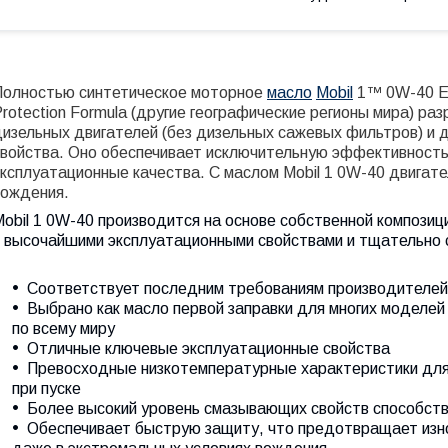
Полностью синтетическое моторное
масло
Mobil
1™ 0W-40 Eu
rotection Formula (другие географические регионы мира) ра
дизельных двигателей (без дизельных сажевых фильтров) и
свойства. Оно обеспечивает исключительную эффективность 
ксплуатационные качества. С маслом Mobil 1 0W-40 двигате
вождения.
obil 1 0W-40 производится на основе собственной композиц
с высочайшими эксплуатационными свойствами и тщательно 
Соответствует последним требованиям производителей
Выбрано как масло первой заправки для многих моделей
по всему миру
Отличные ключевые эксплуатационные свойства
Превосходные низкотемпературные характеристики для
при пуске
Более высокий уровень смазывающих свойств способств
Обеспечивает быструю защиту, что предотвращает изно