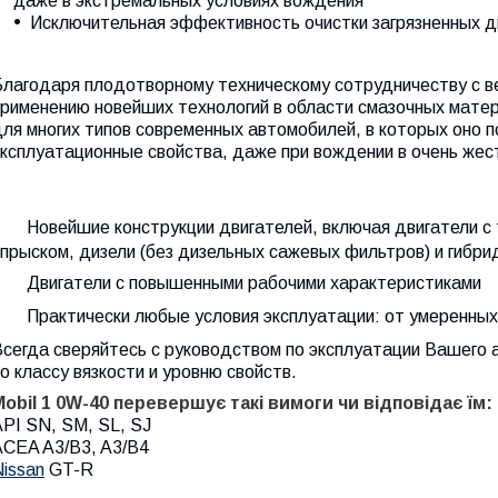
даже в экстремальных условиях вождения
Исключительная эффективность очистки загрязненных д
Благодаря плодотворному техническому сотрудничеству с 
применению новейших технологий в области смазочных матер
для многих типов современных автомобилей, в которых оно 
ксплуатационные свойства, даже при вождении в очень жест
Новейшие конструкции двигателей, включая двигатели с
прыском, дизели (без дизельных сажевых фильтров) и гибри
Двигатели с повышенными рабочими характеристиками
Практически любые условия эксплуатации: от умеренны
Всегда сверяйтесь с руководством по эксплуатации Вашего 
о классу вязкости и уровню свойств.
Mobil 1 0W-40
перевершує
такі
вимоги
чи
відповідає
їм
:
PI SN, SM, SL, SJ
ACEA A3/B3, A3/B4
issan
GT-R