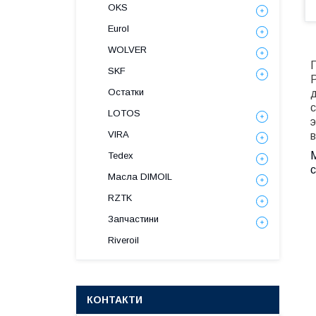
OKS
Eurol
WOLVER
SKF
P
Остатки
LOTOS
э
VIRA
M
Tedex
Масла DIMOIL
RZTK
Запчастини
Riveroil
КОНТАКТИ