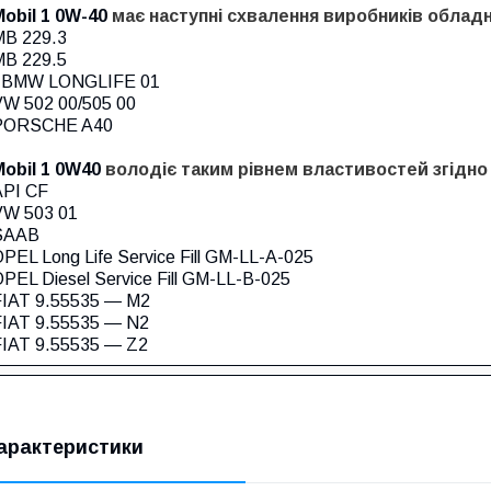
Mobil 1 0W-40
має
наступні
схвалення
виробників
обладн
MB 229.3
MB 229.5
, BMW LONGLIFE 01
VW 502 00/505 00
PORSCHE A40
Mobil 1 0W40
володіє
таким
рівнем
властивостей
згідно
API CF
VW 503 01
SAAB
PEL Long Life Service Fill GM-LL-A-025
PEL Diesel Service Fill GM-LL-B-025
FIAT 9.55535 ― M2
FIAT 9.55535 ― N2
FIAT 9.55535 ― Z2
арактеристики