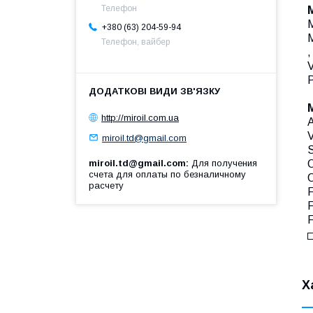
Телефон
+380 (63) 204-59-94
Телефон, вайбер
http://miroil.com.ua
miroil.td@gmail.com
O
miroil.td@gmail.com
Для получения
счета для оплаты по безналичному
O
расчету
Х