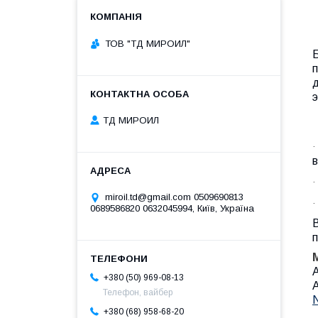
ТОВ "ТД МИРОИЛ"
э
ТД МИРОИЛ
·
в
·
miroil.td@gmail.com 0509690813
·
0689586820 0632045994, Київ, Україна
п
A
+380 (50) 969-08-13
Телефон, вайбер
N
+380 (68) 958-68-20