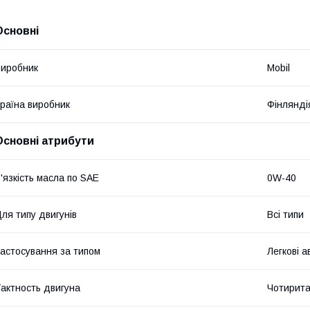
Основні
иробник
Mobil
раїна виробник
Фінлянді
Основні атрибути
'язкість масла по SAE
0W-40
ля типу двигунів
Всі типи
астосування за типом
Легкові а
актность двигуна
Чотирита