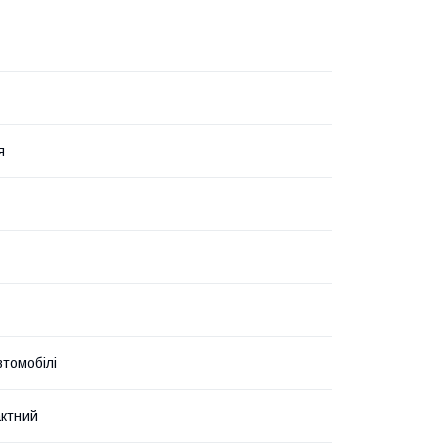
я
втомобілі
ктний