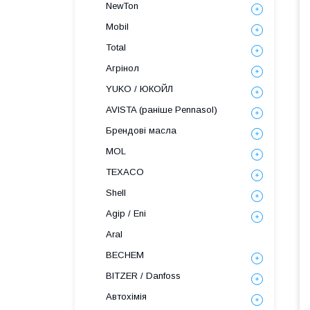
NewTon
Mobil
Total
Агрінол
YUKO / ЮКОЙЛ
AVISTA (раніше Pennasol)
Брендові масла
MOL
TEXACO
Shell
Agip / Eni
Aral
BECHEM
BITZER / Danfoss
Автохімія