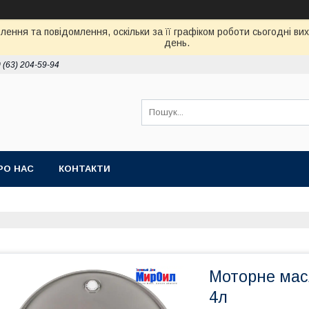
ення та повідомлення, оскільки за її графіком роботи сьогодні в
день.
 (63) 204-59-94
РО НАС
КОНТАКТИ
Моторне масл
4л