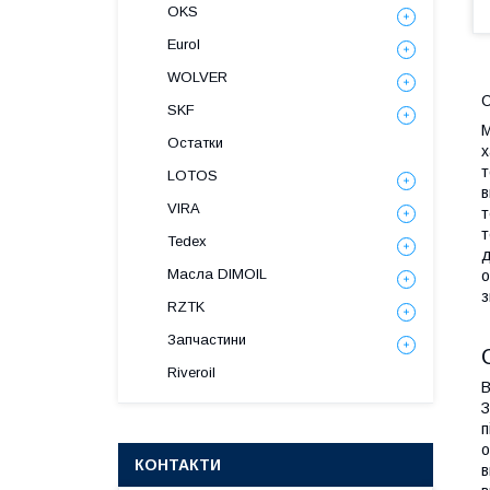
OKS
Eurol
WOLVER
С
SKF
M
Остатки
х
т
LOTOS
в
VIRA
т
т
Tedex
д
Масла DIMOIL
о
з
RZTK
Запчастини
Riveroil
В
З
п
о
КОНТАКТИ
в