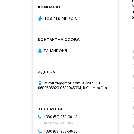
в
X
а
о
ТОВ "ТД МИРОИЛ"
ТД МИРОИЛ
miroil.td@gmail.com 0509690813
0689586820 0632045994, Київ, Україна
+380 (50) 969-08-13
Телефон, вайбер
+380 (68) 958-68-20