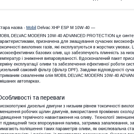
тара назва -
Mobil
Delvac XHP ESP M 10W-40 —
OBIL DELVAC MODERN 10W-40 ADVANCED PROTECTION це синтетич
арактеристиками, призначена для змащування сучасних високоефек
оксичності вихлопних газів, які експлуатуються в жорстких умовах
исокоефективних базових олив, що забезпечують плинність за низь
емператур і зниження випаровуваності. Вдосконалений пакет прис
ерміну експлуатації оливи та забезпечення ефективної роботи сист
изельний сажовий фільтр (фільтр DPF). Завдяки відповідності суча
триманим схваленням олія MOBIL DELVAC MODERN 10W-40 ADVAN
мішаних автопарках.
Особливості та переваги
исокопотужні дизельні двигуни з низьким рівнем токсичності вихл
меншення робочих щілин двигунів, використання проміжних охолод
ідвищення термічного навантаження на оливу. Технології зменшення 
т підвищений тиск впорскування палива, затримка запалювання, з
имагають поліпшення таких параметрів оливи, як окислювальна стаб