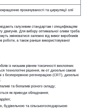
окращенню прокачуваності та циркуляції олії
повідають галузевим стандартам і специфікаціям
у двигунів. Для вибору оптимальної оливи треба
ожуть змінюватися залежно від вимог виробників
ов роботи, а також раніше використовуваної
білів із низьким рівнем токсичності вихлопних
ся технологічні рішення, як-от дизельні сажові
ачі з безперервною регенерацією (CRT), дизельні
;
аливі та біопаливі різного складу;
ються як приводи обладнання;
applen;
ю, будівельною та сільськогосподарською