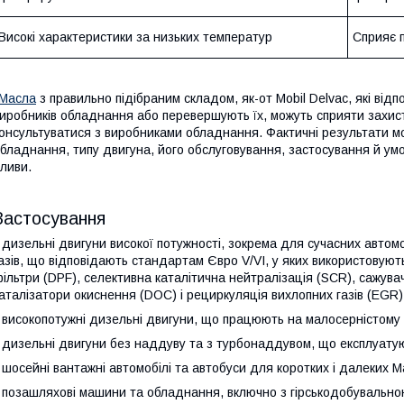
Високі характеристики за низьких температур
Сприяє п
Масла
з правильно підібраним складом, як-от Mobil Delvac, які від
иробників обладнання або перевершують їх, можуть сприяти захист
онсультуватися з виробниками обладнання. Фактичні результати м
бладнання, типу двигуна, його обслуговування, застосування й ум
ливи.
Застосування
 дизельні двигуни високої потужності, зокрема для сучасних автомо
азів, що відповідають стандартам Євро V/VI, у яких використовують
ільтри (DPF), селективна каталітична нейтралізація (SCR), сажув
аталізатори окиснення (DOC) і рециркуляція вихлопних газів (EGR)
 високопотужні дизельні двигуни, що працюють на малосерністому п
 дизельні двигуни без наддуву та з турбонаддувом, що експлуату
 шосейні вантажні автомобілі та автобуси для коротких і далеких M
 позашляхові машини та обладнання, включно з гірськодобувально