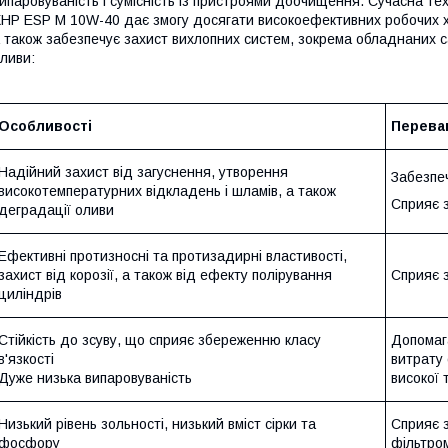
ипаровуваність і сумісність із пристроями доочищення. Сучасна техн
HP ESP M 10W-40 дає змогу досягати високоефективних робочих ха
 також забезпечує захист вихлопних систем, зокрема обладнаних с
ливи:
Особливості
Переваг
Надійний захист від загуснення, утворення
Забезпеч
високотемпературних відкладень і шламів, а також
Сприяє з
деградації оливи
Ефективні протизносні та протизадирні властивості,
захист від корозії, а також від ефекту полірування
Сприяє з
циліндрів
Стійкість до зсуву, що сприяє збереженню класу
Допомага
в'язкості
витрату 
Дуже низька випаровуваність
високої
Низький рівень зольності, низький вміст сірки та
Сприяє 
фосфору
фільтро