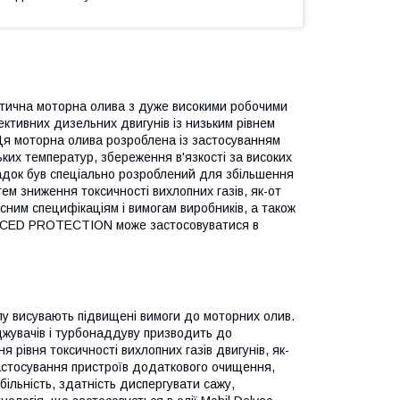
на моторна олива з дуже високими робочими
тивних дизельних двигунів із низьким рівнем
. Ця моторна олива розроблена із застосуванням
ких температур, збереження в'язкості за високих
адок був спеціально розроблений для збільшення
ем зниження токсичності вихлопних газів, як-от
сним специфікаціям і вимогам виробників, а також
CED PROTECTION може застосовуватися в
опу висувають підвищені вимоги до моторних олив.
жувачів і турбонаддуву призводить до
рівня токсичності вихлопних газів двигунів, як-
астосування пристроїв додаткового очищення,
ільність, здатність диспергувати сажу,