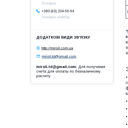
Телефон
+380 (63) 204-59-94
Телефон, вайбер
*
в
к
о
http://miroil.com.ua
о
miroil.td@gmail.com
miroil.td@gmail.com
Для получения
счета для оплаты по безналичному
расчету
•
г
ф
к
•
•
•
•