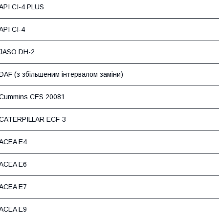
API CI-4 PLUS
API CI-4
JASO DH-2
DAF (з збільшеним інтервалом заміни)
Cummins CES 20081
CATERPILLAR ECF-3
ACEA E4
ACEA E6
ACEA E7
ACEA E9