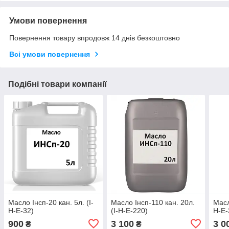
Умови повернення
Повернення товару впродовж 14 днів безкоштовно
Всі умови повернення
Подібні товари компанії
Масло Інсп-20 кан. 5л. (І-
Масло Інсп-110 кан. 20л.
Масл
Н-Е-32)
(І-Н-Е-220)
Н-Е-
900
3 100
3 0
₴
₴