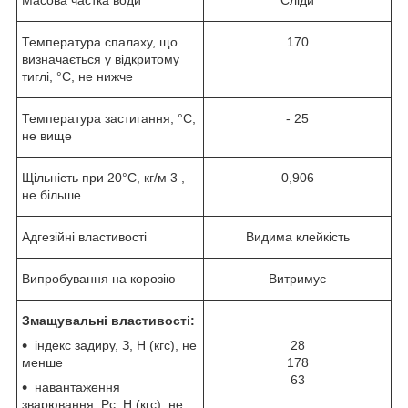
Температура спалаху, що
170
визначається у відкритому
тиглі, °С, не нижче
Температура застигання, °С,
- 25
не вище
Щільність при 20°С, кг/м
3
,
0,906
не більше
Адгезійні властивості
Видима клейкість
Випробування на корозію
Витримує
Змащувальні властивості:
індекс задиру, З, Н (кгс), не
28
менше
178
63
навантаження
зварювання, Рс, Н (кгс), не