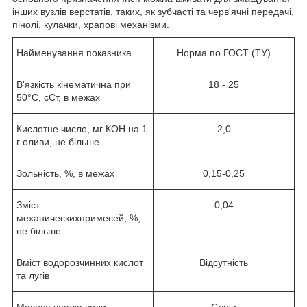
інших вузлів верстатів, таких, як зубчасті та черв'ячні передачі,
пінолі, кулачки, храпові механізми.
Найменування показника
Норма по ГОСТ (ТУ)
В'язкість кінематична при
18 - 25
50°С, сСт, в межах
Кислотне число, мг КОН на 1
2,0
г оливи, не більше
Зольність, %, в межах
0,15-0,25
Зміст
0,04
механическихпримесей, %,
не більше
Вміст водорозчинних кислот
Відсутність
та лугів
Масова частка води
Сліди