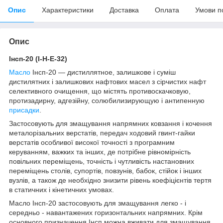
Опис
Характеристики
Доставка
Оплата
Умови п
Опис
Інсп-20 (І-Н-Е-32)
Масло
Інсп-20 — дистиллятное, залишкове і суміш
дистилятних і залишкових нафтових масел з сірчистих нафт
селективного очищення, що містять противоскачковую,
протизадирну, адгезійну, солюбилизирующую і антипенную
присадки
.
Застосовують для змащування напрямних ковзання і кочення
металорізальних верстатів, передач ходовий гвинт-гайки
верстатів особливої високої точності з програмним
керуванням, важких та інших, де потрібне рівномірність
повільних переміщень, точність і чутливість настановних
переміщень столів, супортів, повзунів, бабок, стійок і інших
вузлів, а також де необхідно знизити рівень коефіцієнтів тертя
в статичних і кінетичних умовах.
Масло Інсп-20 застосовують для змащування легко - і
середньо - навантажених горизонтальних напрямних. Крім
основного призначення Інсп можна вживати для змащування