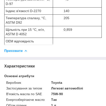
D-97
Індекс в'язкості D-2270
140
Температура спалаху, °C,
205
ASTM D92
Щільність при 15 °C, кг/л,
0,859
ASTM D 4052
OEM відповідність
Приховати
Характеристики
Основні атрибути
Виробник
Toyota
Застосування за типом
Легкові автомобілі
В'язкість масла по SAE
75W-90
Енергозберігаюче масло
Так
Об'єм рідини
1 л