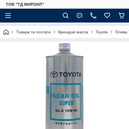
ТОВ "ТД МИРОИЛ"
Товари та послуги
Брендові масла
Toyota
Олива 