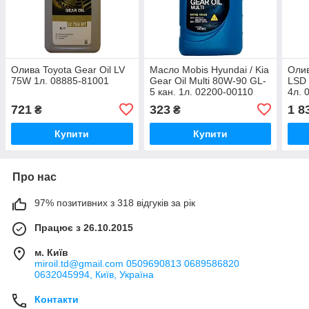
Олива Toyota Gear Oil LV
Масло Mobis Hyundai / Kia
Олив
75W 1л. 08885-81001
Gear Oil Multi 80W-90 GL-
LSD 
5 кан. 1л. 02200-00110
4л. 
721
323
1 8
₴
₴
Купити
Купити
Про нас
97% позитивних з 318 відгуків за рік
Працює з 26.10.2015
м. Київ
miroil.td@gmail.com 0509690813 0689586820
0632045994, Київ, Україна
Контакти