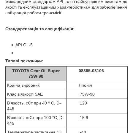
міжнародним стандартам API, але і найсуворішим вимогам до
якості та експлуатаційним характеристикам для забезпечення
найкращої роботи трансмісії.
Стандартизація та специфікація:
API GL-5
Типові показники:
TOYOTA Gear Oil Super
08885-03106
75W-90
Країна виробник
Японія
Клас в'язкості SAE
75W-90
В'язкість, сСт при 40 ° С, D-
120
445
В'язкість, стСт при 100 °C, D-
15.9
445
Температура застигання °С,
-48