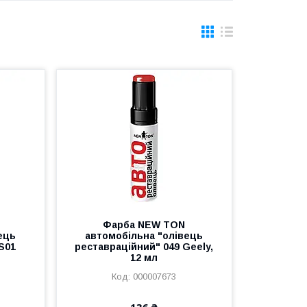
Фарба NEW TON
ець
автомобільна "олівець
S01
реставраційний" 049 Geely,
12 мл
000007673