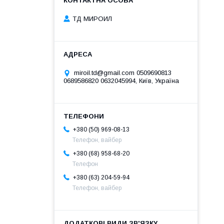
ТД МИРОИЛ
miroil.td@gmail.com 0509690813
0689586820 0632045994, Київ, Україна
+380 (50) 969-08-13
Телефон, вайбер
+380 (68) 958-68-20
Телефон
+380 (63) 204-59-94
Телефон, вайбер