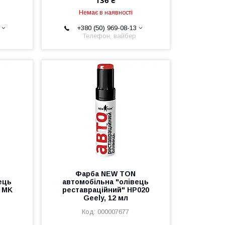
136 ₴
Немає в наявності
+380 (50) 969-08-13
Телефон, вайбер
Фарба NEW TON
ець
автомобільна "олівець
 MK
реставраційний" HP020
Geely, 12 мл
000007677