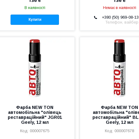
136 ₴
136 ₴
В наявності
Немає в наявності
+380 (50) 969-08-13
Купити
Телефон, вайбер
Фарба NEW TON
Фарба NEW TON
автомобільна "олівець
автомобільна "олів
реставраційний" JGR01
реставраційний" BL
Geely, 12 мл
Geely, 12 мл
000007675
000007678