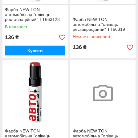
Фарба NEW TON
автомобільна "олівець
реставраційний" ТТ663123
Фарба NEW TON
ZAZ сірий метеор., 12 мл
автомобільна "олівець
В наявності
реставраційний" ТТ66319
ZAZ сріблястий день, 12 мл
136
Немає в наявності
₴
136
₴
Купити
Фарба NEW TON
Фарба NEW TON
автомобільна "олівець
автомобільна "олівець