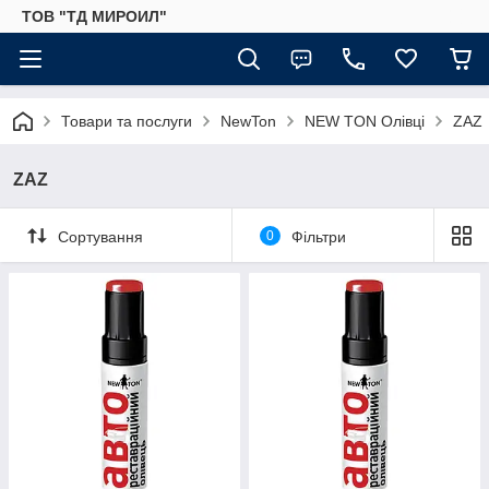
ТОВ "ТД МИРОИЛ"
Товари та послуги
NewTon
NEW TON Олівці
ZAZ
ZAZ
Сортування
0
Фільтри